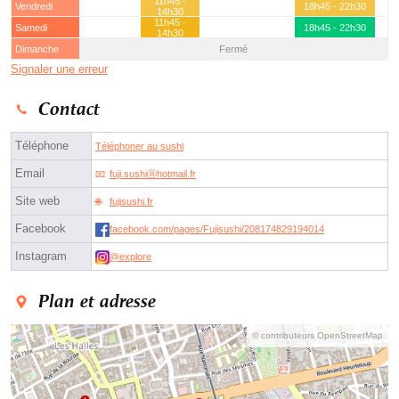
11h45 -
Vendredi
18h45 - 22h30
14h30
11h45 -
Samedi
18h45 - 22h30
14h30
Dimanche
Fermé
Signaler une erreur
Contact
Téléphone
Téléphoner au sushi
Email
fuji.sushiⓐhotmail.fr
Site web
fujisushi.fr
Facebook
facebook.com/pages/Fujisushi/208174829194014
Instagram
@explore
Plan et adresse
© contributeurs OpenStreetMap