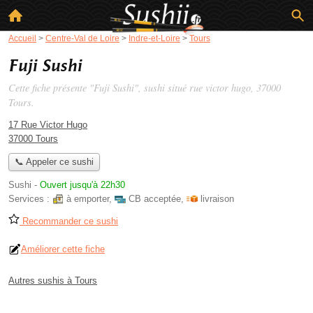
Accueil
>
Centre-Val de Loire
>
Indre-et-Loire
>
Tours
Fuji Sushi
Cette fiche présente "Fuji Sushi", sushi situé
rue victor hugo
, 37000
Tours.
17 Rue Victor Hugo
37000 Tours
📞 Appeler ce sushi
Sushi
-
Ouvert jusqu'à 22h30
Services :
à emporter
,
CB acceptée
,
livraison
Recommander ce sushi
Améliorer cette fiche
Autres sushis à Tours