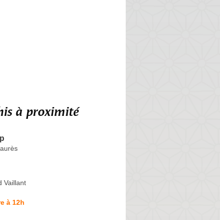
is à proximité
op
Jaurès
Vaillant
e à 12h