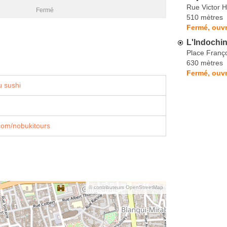
Rue Victor 
Fermé
510 mètres
Fermé, ouvr
L'Indochi
Place Franço
630 mètres
Fermé, ouvr
 sushi
com/nobukitours
© contributeurs OpenStreetMap