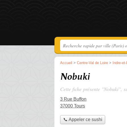
Accueil
>
Centre-Val de Loire
>
Indre-et-
Nobuki
Cette fiche présente "Nobuki", s
3 Rue Buffon
37000 Tours
📞 Appeler ce sushi