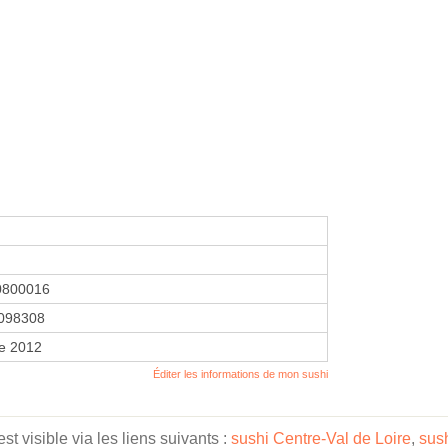
0800016
098308
re 2012
Éditer les informations de mon sushi
t visible via les liens suivants :
sushi Centre-Val de Loire
,
sus