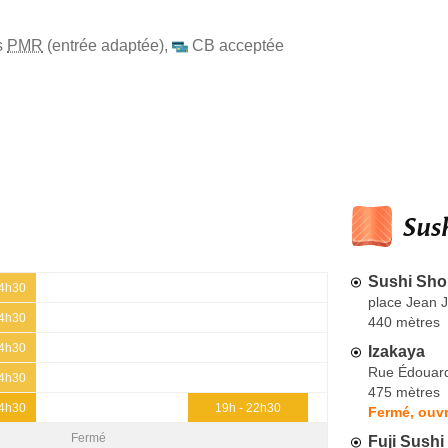
s
PMR
(entrée adaptée)
,
CB acceptée
Sush
Sushi Sh
14h30
place Jean 
14h30
440 mètres
14h30
Izakaya
Rue Édouard 
14h30
475 mètres
14h30
19h - 22h30
Fermé, ouvr
Fermé
Fuji Sushi