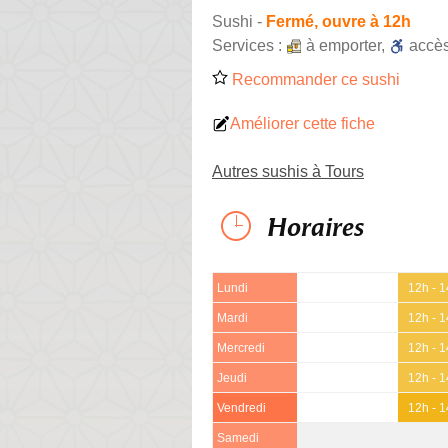
Sushi
-
Fermé, ouvre à 12h
Services :
à emporter
,
accè
Recommander ce sushi
Améliorer cette fiche
Autres sushis à Tours
Horaires
Lundi
12h - 
Mardi
12h - 
Mercredi
12h - 
Jeudi
12h - 
Vendredi
12h - 
Samedi