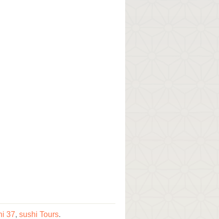
hi 37
,
sushi Tours
.