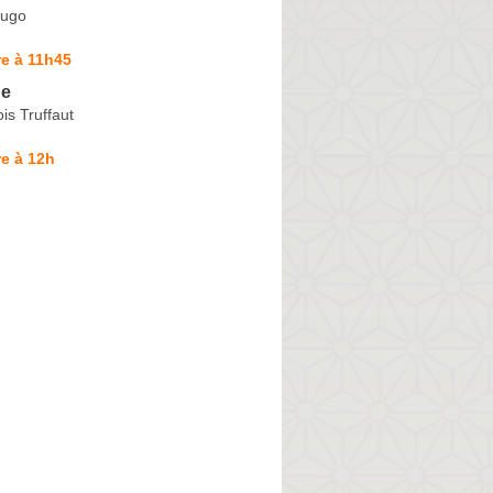
Hugo
e à 11h45
ne
is Truffaut
e à 12h