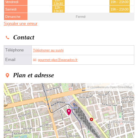
12h -
Vendredi
19h - 21h30
13h30
12h -
Samedi
19h - 21h30
13h30
Dimanche
Fermé
Signaler une erreur
Contact
Téléphone
Téléphoner au sushi
Email
gourmet-plusⓐwanadoo.fr
Plan et adresse
© contributeurs OpenStreetMap