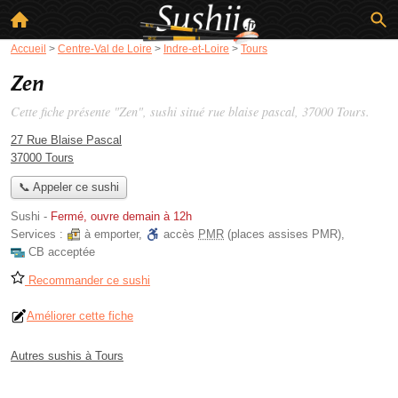
Accueil
>
Centre-Val de Loire
>
Indre-et-Loire
>
Tours
Zen
Cette fiche présente "Zen", sushi situé
rue blaise pascal
, 37000 Tours.
27 Rue Blaise Pascal
37000 Tours
📞 Appeler ce sushi
Sushi
-
Fermé, ouvre demain à 12h
Services :
à emporter
,
accès
PMR
(places assises PMR)
,
CB acceptée
Recommander ce sushi
Améliorer cette fiche
Autres sushis à Tours