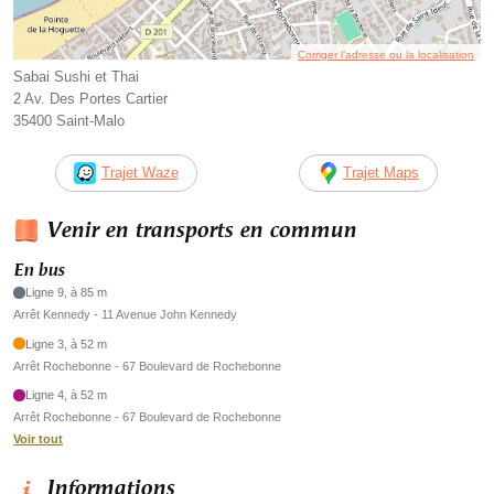
Corriger l’adresse ou la localisation
Sabai Sushi et Thai
2 Av. Des Portes Cartier
35400 Saint-Malo
Trajet Waze
Trajet Maps
Venir en transports en commun
En bus
Ligne 9, à 85 m
Arrêt Kennedy - 11 Avenue John Kennedy
Ligne 3, à 52 m
Arrêt Rochebonne - 67 Boulevard de Rochebonne
Ligne 4, à 52 m
Arrêt Rochebonne - 67 Boulevard de Rochebonne
Voir tout
Informations