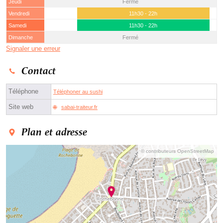
Jeudi
Fermé
Vendredi
11h30 - 22h
Samedi
11h30 - 22h
Dimanche
Fermé
Signaler une erreur
Contact
Téléphone
Téléphoner au sushi
Site web
sabai-traiteur.fr
Plan et adresse
© contributeurs OpenStreetMap