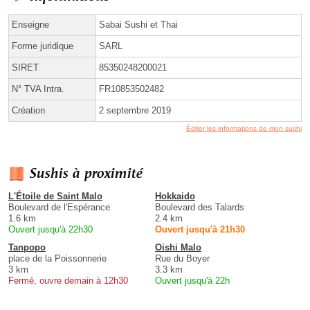
Enseigne
Sabai Sushi et Thai
Forme juridique
SARL
SIRET
85350248200021
N° TVA Intra.
FR10853502482
Création
2 septembre 2019
Éditer les informations de mon sushi
Sushis à proximité
L'Étoile de Saint Malo
Hokkaido
Boulevard de l'Espérance
Boulevard des Talards
1.6 km
2.4 km
Ouvert jusqu'à 22h30
Ouvert jusqu'à 21h30
Tanpopo
Oishi Malo
place de la Poissonnerie
Rue du Boyer
3 km
3.3 km
Fermé, ouvre demain à 12h30
Ouvert jusqu'à 22h