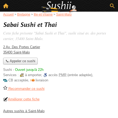
Accueil
>
Bretagne
>
Ille-et-Vilaine
>
Saint-Malo
Sabai Sushi et Thai
Cette fiche présente "Sabai Sushi et Thai", sushi situé
av. des portes
cartier
, 35400 Saint-Malo.
2 Av. Des Portes Cartier
35400 Saint-Malo
📞 Appeler ce sushi
Sushi
-
Ouvert jusqu'à 22h
Services :
à emporter
,
accès
PMR
(entrée adaptée)
,
CB acceptée
,
livraison
Recommander ce sushi
Améliorer cette fiche
Autres sushis à Saint-Malo