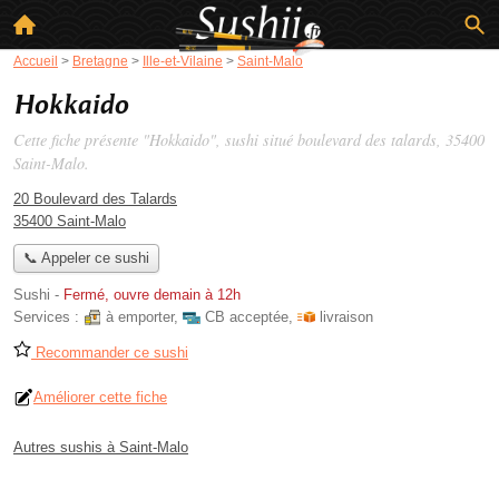
Accueil
>
Bretagne
>
Ille-et-Vilaine
>
Saint-Malo
Hokkaido
Cette fiche présente "Hokkaido", sushi situé
boulevard des talards
, 35400
Saint-Malo.
20 Boulevard des Talards
35400 Saint-Malo
📞 Appeler ce sushi
Sushi
-
Fermé, ouvre demain à 12h
Services :
à emporter
,
CB acceptée
,
livraison
Recommander ce sushi
Améliorer cette fiche
Autres sushis à Saint-Malo