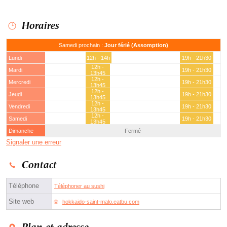
Horaires
Samedi prochain :
Jour férié (Assomption)
Lundi
12h - 14h
19h - 21h30
12h -
Mardi
19h - 21h30
13h45
12h -
Mercredi
19h - 21h30
13h45
12h -
Jeudi
19h - 21h30
13h45
12h -
Vendredi
19h - 21h30
13h45
12h -
Samedi
19h - 21h30
13h45
Dimanche
Fermé
Signaler une erreur
Contact
Téléphone
Téléphoner au sushi
Site web
hokkaido-saint-malo.eatbu.com