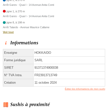
Ligne 2, à 270 m
Arrêt Gares - Quai I - 14 Avenue Anita Conti
Ligne 1, à 270 m
Arrêt Gares - Quai I - 14 Avenue Anita Conti
Ligne 8, à 198 m
Arrêt Talards - Avenue Maurice Callame
Voir tout
Informations
Enseigne
HOKKAIDO
Forme juridique
SARL
SIRET
91371374900038
N° TVA Intra.
FR23913713749
Création
11 octobre 2024
Éditer les informations de mon sushi
Sushis à proximité