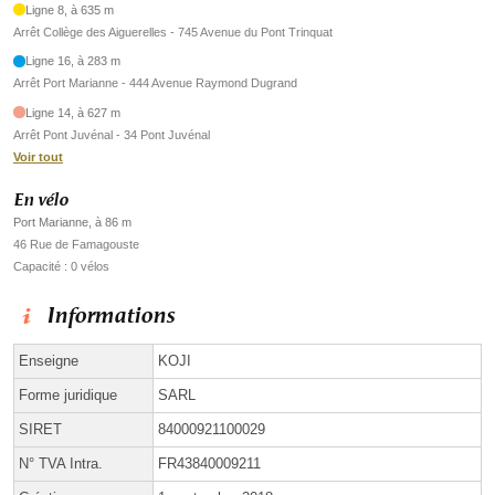
Ligne 8, à 635 m
Arrêt Collège des Aiguerelles - 745 Avenue du Pont Trinquat
Ligne 16, à 283 m
Arrêt Port Marianne - 444 Avenue Raymond Dugrand
Ligne 14, à 627 m
Arrêt Pont Juvénal - 34 Pont Juvénal
Voir tout
En vélo
Port Marianne, à 86 m
46 Rue de Famagouste
Capacité : 0 vélos
Informations
Enseigne
KOJI
Forme juridique
SARL
SIRET
84000921100029
N° TVA Intra.
FR43840009211