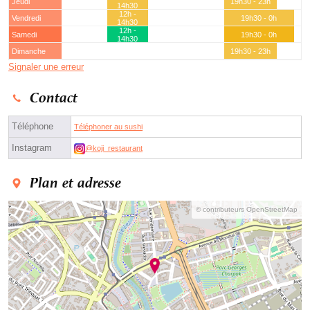
Jeudi
19h30 - 23h
14h30
12h -
Vendredi
19h30 - 0h
14h30
12h -
Samedi
19h30 - 0h
14h30
Dimanche
19h30 - 23h
Signaler une erreur
Contact
Téléphone
Téléphoner au sushi
Instagram
@koji_restaurant
Plan et adresse
© contributeurs OpenStreetMap