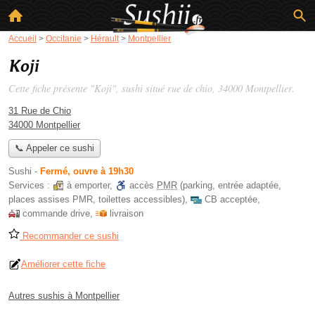
Accueil
>
Occitanie
>
Hérault
>
Montpellier
Koji
Cette fiche présente "Koji", sushi situé
rue de chio
, 34000 Montpellier.
31 Rue de Chio
34000 Montpellier
📞 Appeler ce sushi
Sushi
-
Fermé, ouvre à 19h30
Services :
à emporter
,
accès
PMR
(parking, entrée adaptée,
places assises PMR, toilettes accessibles)
,
CB acceptée
,
commande drive
,
livraison
Recommander ce sushi
Améliorer cette fiche
Autres sushis à Montpellier