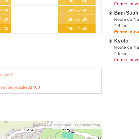
14h30
19h - 22h30
Fermé, ouvr
14h30
19h - 22h30
Bimi Sush
Route de N
14h30
19h - 22h30
4.4 km
14h30
19h - 22h30
Fermé, ouvr
Kyoto
Route de N
4.5 km
Fermé, ouvr
 sushi
com/ledynastie31400
© contributeurs OpenStreetMap