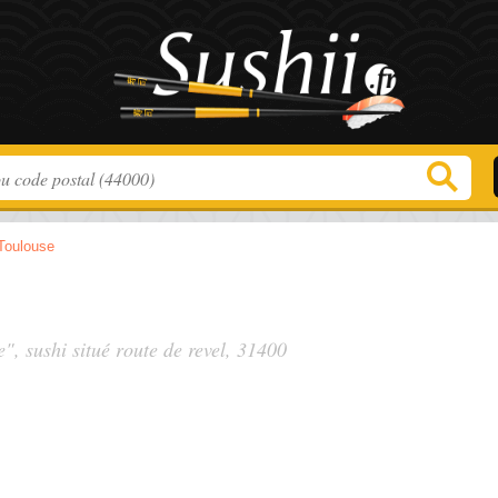
Toulouse
e", sushi situé
route de revel
, 31400