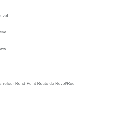
Revel
evel
evel
arrefour Rond-Point Route de Revel/Rue