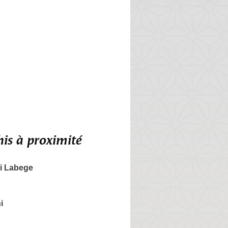
is à proximité
i Labege
i