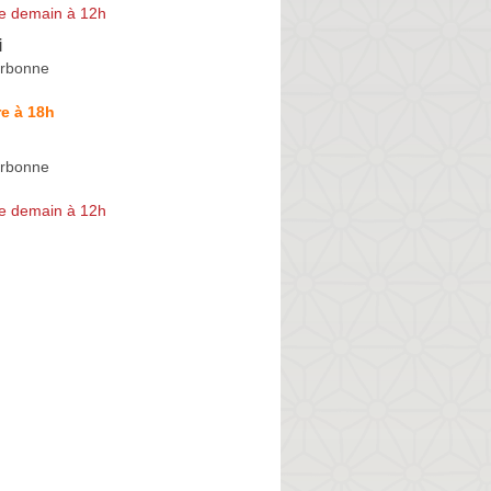
e demain à 12h
i
arbonne
e à 18h
arbonne
e demain à 12h