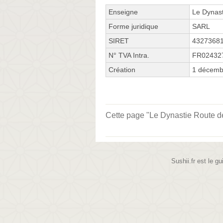
Enseigne
Le Dynast
Forme juridique
SARL
SIRET
4327368
N° TVA Intra.
FR02432
Création
1 décemb
Cette page "Le Dynastie Route de 
Sushii.fr est le gu