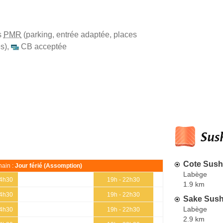
s
PMR
(parking, entrée adaptée, places
s)
,
CB acceptée
Sush
Cote Sush
ain :
Jour férié (Assomption)
Labège
14h30
19h - 22h30
1.9 km
14h30
19h - 22h30
Sake Sush
Labège
14h30
19h - 22h30
2.9 km