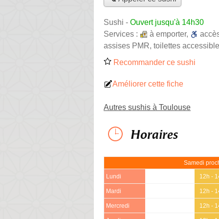
Sushi
-
Ouvert jusqu'à 14h30
Services :
à emporter
,
accè
assises PMR, toilettes accessible
Recommander ce sushi
Améliorer cette fiche
Autres sushis à Toulouse
Horaires
Samedi proch
Lundi
12h - 
Mardi
12h - 
Mercredi
12h - 