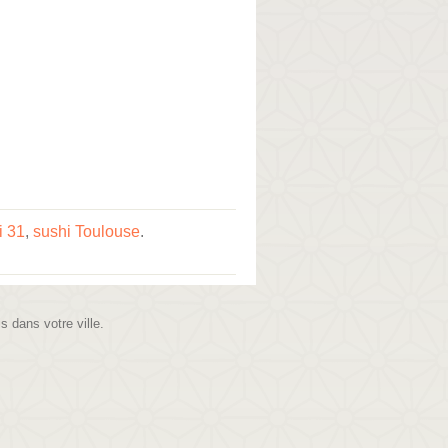
i 31
,
sushi Toulouse
.
is dans votre ville.