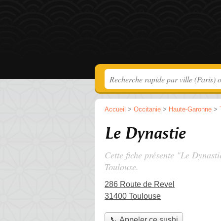
Accueil
>
Occitanie
>
Haute-Garonne
>
Le Dynastie
Cette fiche présente "Le Dynasti
Toulouse.
286 Route de Revel
31400 Toulouse
📞 Appeler ce sushi