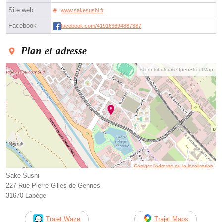
Site web
www.sakesushi.fr
Facebook
facebook.com/419163694887387
Plan et adresse
© contributeurs OpenStreetMap
Corriger l’adresse ou la localisation
Sake Sushi
227 Rue Pierre Gilles de Gennes
31670 Labège
Trajet Waze
Trajet Maps