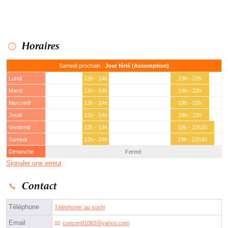
Horaires
Samedi prochain :
Jour férié (Assomption)
Lundi
12h - 14h
19h - 22h
Mardi
12h - 14h
19h - 22h
Mercredi
12h - 14h
19h - 22h
Jeudi
12h - 14h
19h - 22h
Vendredi
12h - 14h
19h - 22h30
Samedi
12h - 14h
19h - 22h30
Dimanche
Fermé
Signaler une erreur
Contact
Téléphone
Téléphoner au sushi
Email
cuncon91082ⓐyahoo.com