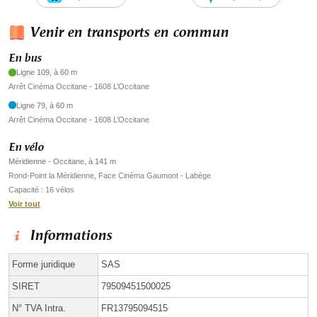
Venir en transports en commun
En bus
Ligne 109, à 60 m
Arrêt Cinéma Occitane - 1608 L’Occitane
Ligne 79, à 60 m
Arrêt Cinéma Occitane - 1608 L’Occitane
En vélo
Méridienne - Occitane, à 141 m
Rond-Point la Méridienne, Face Cinéma Gaumont - Labège
Capacité : 16 vélos
Voir tout
Informations
Forme juridique
SAS
SIRET
79509451500025
N° TVA Intra.
FR13795094515