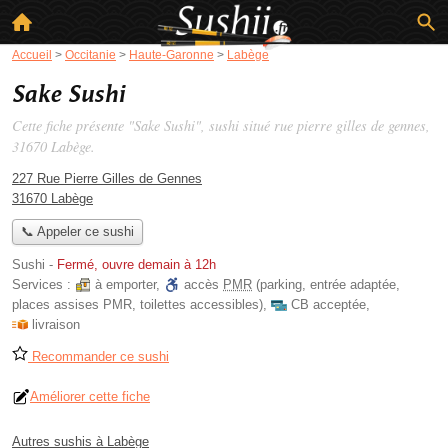
Accueil
>
Occitanie
>
Haute-Garonne
>
Labège
Sake Sushi
Cette fiche présente "Sake Sushi", sushi situé
rue pierre gilles de gennes
,
31670 Labège.
227 Rue Pierre Gilles de Gennes
31670 Labège
📞 Appeler ce sushi
Sushi
-
Fermé, ouvre demain à 12h
Services :
à emporter
,
accès
PMR
(parking, entrée adaptée,
places assises PMR, toilettes accessibles)
,
CB acceptée
,
livraison
Recommander ce sushi
Améliorer cette fiche
Autres sushis à Labège