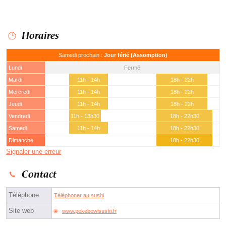
Horaires
Samedi prochain :
Jour férié (Assomption)
Lundi
Fermé
Mardi
11h - 14h
18h - 22h
Mercredi
11h - 14h
18h - 22h
Jeudi
11h - 14h
18h - 22h
Vendredi
11h - 13h30
18h - 22h30
Samedi
11h - 14h
18h - 22h30
Dimanche
18h - 22h30
Signaler une erreur
Contact
Téléphone
Téléphoner au sushi
Site web
www.pokebowlsushi.fr