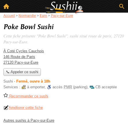
Accueil
>
Normandie
>
Eure
>
Pacy-sur-Eure
Poke Bowl Sushi
Cette fiche présente "Poke Bowl Sushi", sushi situé
route de paris
, 27120
Pacy-sur-Eure.
À Coté Cycles Cauchois
146 Route de Paris
27120 Pacy-sur-Eure
📞 Appeler ce sushi
Sushi
-
Fermé, ouvre à 18h
Services :
à emporter
,
accès
PMR
(parking)
,
CB acceptée
Recommander ce sushi
Améliorer cette fiche
Autres sushis à Pacy-sur-Eure