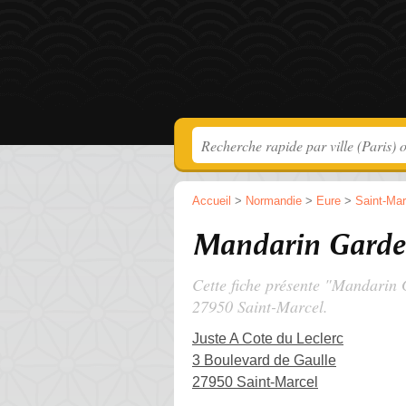
Accueil
>
Normandie
>
Eure
>
Saint-Mar
Mandarin Gard
Cette fiche présente "Mandarin 
27950 Saint-Marcel.
Juste A Cote du Leclerc
3 Boulevard de Gaulle
27950 Saint-Marcel