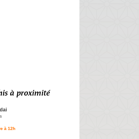
is à proximité
dai
s
e à 12h