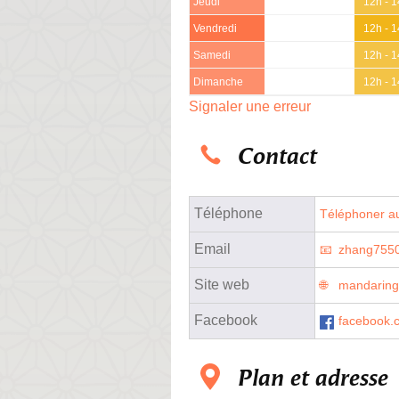
Jeudi
12h - 
Vendredi
12h - 
Samedi
12h - 
Dimanche
12h - 
Signaler une erreur
Contact
Téléphone
Téléphoner au
Email
zhang755
Site web
mandaringa
Facebook
facebook.c
Plan et adresse