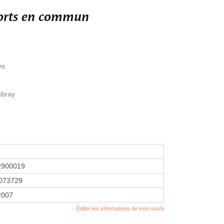
ports en commun
ès
mbray
2900019
073729
 2007
Éditer les informations de mon sushi