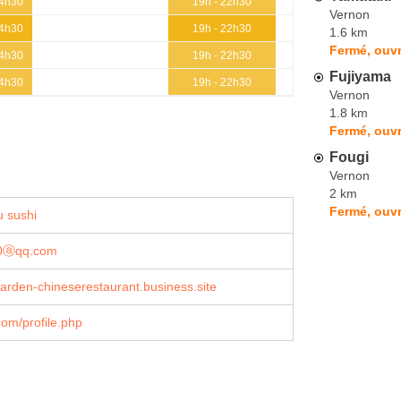
14h30
19h - 22h30
Vernon
14h30
19h - 22h30
1.6 km
Fermé, ouvr
14h30
19h - 22h30
Fujiyama
14h30
19h - 22h30
Vernon
1.8 km
Fermé, ouvr
Fougi
Vernon
2 km
Fermé, ouvr
 sushi
0ⓐqq.com
rden-chineserestaurant.business.site
om/profile.php