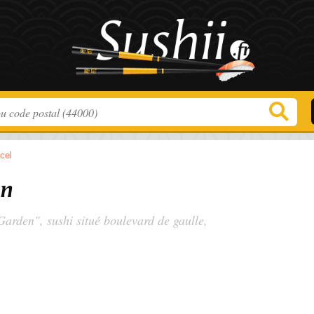
cel
en
Garden", sushi situé
boulevard de gaulle
,