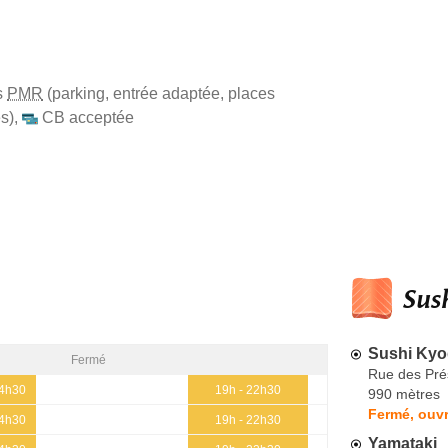
s
PMR
(parking, entrée adaptée, places
s)
,
CB acceptée
Sush
Sushi Kyo
Fermé
Rue des Pré
14h30
19h - 22h30
990 mètres
Fermé, ouvr
14h30
19h - 22h30
Yamataki