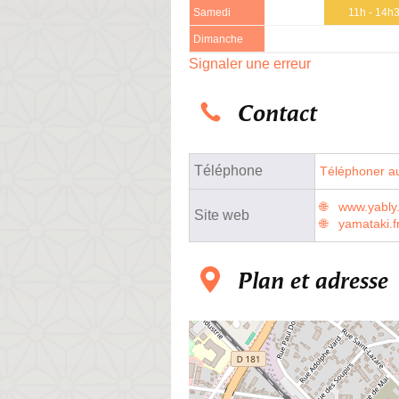
Samedi
11h - 14h
Dimanche
Signaler une erreur
Contact
Téléphone
Téléphoner au
www.yably
Site web
yamataki.f
Plan et adresse