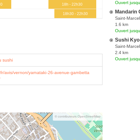
Ouvert jusq
30
18h - 22h30
Mandarin 
18h30 - 22h30
Saint-Marcel
1.6 km
Ouvert jusq
Sushi Kyo
Saint-Marcel
2.4 km
Ouvert jusq
 sushi
.fr/avis/vernon/yamataki-26-avenue-gambetta
r
© contributeurs OpenStreetMap