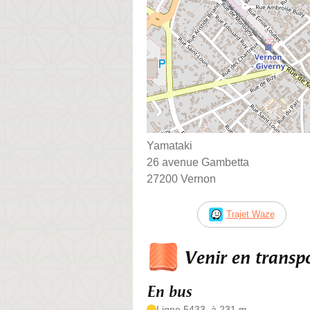
Yamataki
26 avenue Gambetta
27200 Vernon
Trajet Waze
Venir en trans
En bus
Ligne 5433, à 231 m