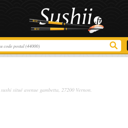
 sushi situé
avenue gambetta
, 27200 Vernon.