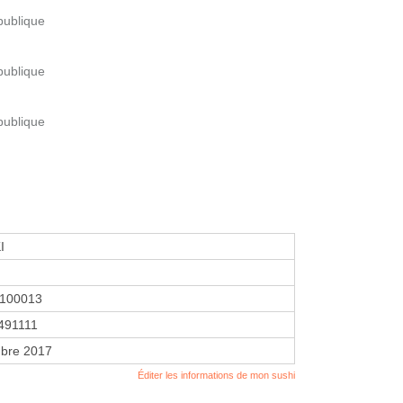
publique
publique
publique
I
1100013
491111
bre 2017
Éditer les informations de mon sushi