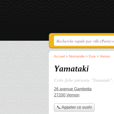
Accueil
>
Normandie
>
Eure
>
Vernon
Yamataki
Cette fiche présente "Yamataki",
26 avenue Gambetta
27200 Vernon
📞 Appeler ce sushi