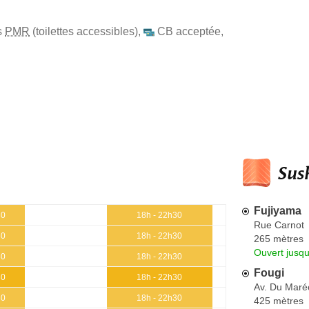
s
PMR
(toilettes accessibles)
,
CB acceptée
,
Sush
Fujiyama
30
18h - 22h30
Rue Carnot
30
18h - 22h30
265 mètres
Ouvert jusq
30
18h - 22h30
Fougi
30
18h - 22h30
Av. Du Maré
30
18h - 22h30
425 mètres