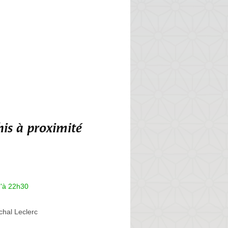
is à proximité
u'à 22h30
chal Leclerc