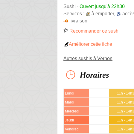
Sushi
-
Ouvert jusqu'à 22h30
Services :
à emporter
,
accè
livraison
Recommander ce sushi
Améliorer cette fiche
Autres sushis à Vernon
Horaires
Lundi
11h - 14h
Mardi
11h - 14h
Mercredi
11h - 14h
Jeudi
11h - 14h
Vendredi
11h - 14h