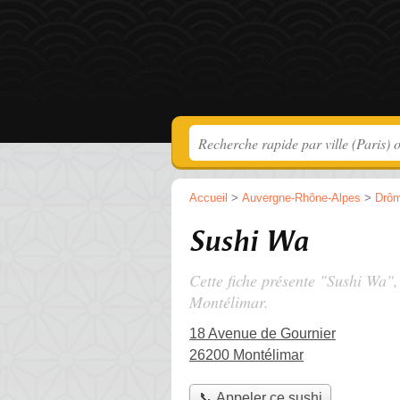
Accueil
>
Auvergne-Rhône-Alpes
>
Drô
Sushi Wa
Cette fiche présente "Sushi Wa",
Montélimar.
18 Avenue de Gournier
26200 Montélimar
📞 Appeler ce sushi