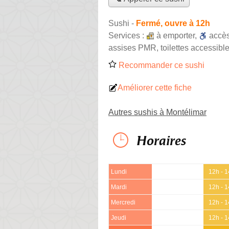
Sushi
-
Fermé, ouvre à 12h
Services :
à emporter
,
accè
assises PMR, toilettes accessible
Recommander ce sushi
Améliorer cette fiche
Autres sushis à Montélimar
Horaires
Lundi
12h - 
Mardi
12h - 
Mercredi
12h - 
Jeudi
12h - 