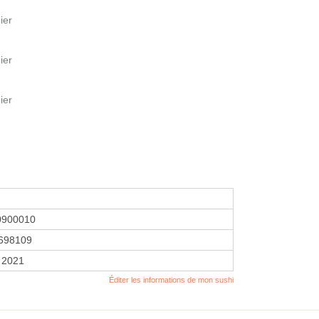
ier
ier
ier
0900010
698109
r 2021
Éditer les informations de mon sushi