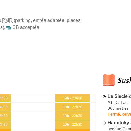
s
PMR
(parking, entrée adaptée, places
s)
,
CB acceptée
Sush
Le Siècle 
14h30
19h - 22h30
All. Du Lac
14h30
19h - 22h30
365 mètres
Fermé, ouvr
14h30
19h - 22h30
Hanotoky 
14h30
19h - 22h30
avenue Char