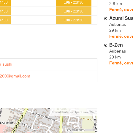
14h30
19h - 22h30
2.8 km
Fermé, ouvr
14h30
19h - 22h30
Azumi Sus
14h30
19h - 22h30
Aubenas
29 km
Fermé, ouvr
B-Zen
Aubenas
29 km
Fermé, ouvr
 sushi
6200ⓐgmail.com
© contributeurs OpenStreetMap