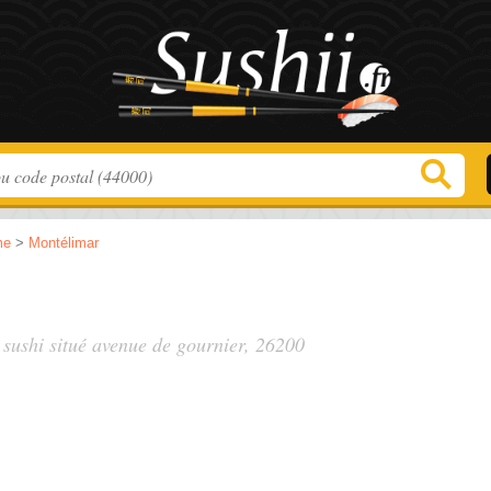
me
>
Montélimar
 sushi situé
avenue de gournier
, 26200