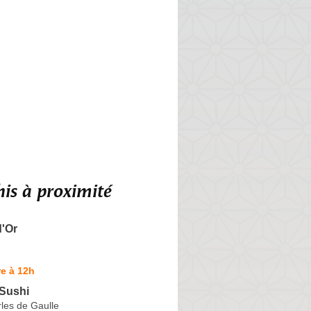
is à proximité
d'Or
e à 12h
Sushi
les de Gaulle