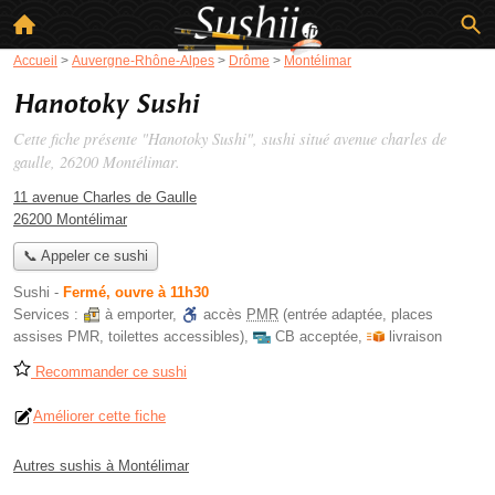
Accueil
>
Auvergne-Rhône-Alpes
>
Drôme
>
Montélimar
Hanotoky Sushi
Cette fiche présente "Hanotoky Sushi", sushi situé
avenue charles de
gaulle
, 26200 Montélimar.
11 avenue Charles de Gaulle
26200 Montélimar
📞 Appeler ce sushi
Sushi
-
Fermé, ouvre à 11h30
Services :
à emporter
,
accès
PMR
(entrée adaptée, places
assises PMR, toilettes accessibles)
,
CB acceptée
,
livraison
Recommander ce sushi
Améliorer cette fiche
Autres sushis à Montélimar