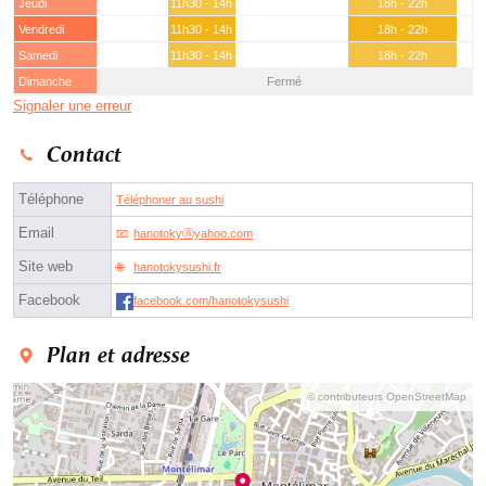
Jeudi
11h30 - 14h
18h - 22h
Vendredi
11h30 - 14h
18h - 22h
Samedi
11h30 - 14h
18h - 22h
Dimanche
Fermé
Signaler une erreur
Contact
Téléphone
Téléphoner au sushi
Email
hanotokyⓐyahoo.com
Site web
hanotokysushi.fr
Facebook
facebook.com/hanotokysushi
Plan et adresse
© contributeurs OpenStreetMap