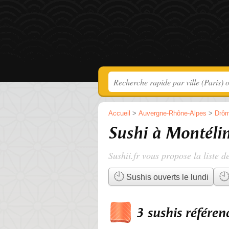
Accueil
>
Auvergne-Rhône-Alpes
>
Drô
Sushi à Montéli
Sushii.fr vous propose la liste d
Sushis ouverts le lundi
3 sushis référen