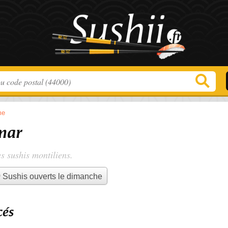
me
mar
es
sushis montiliens
.
Sushis ouverts le dimanche
cés