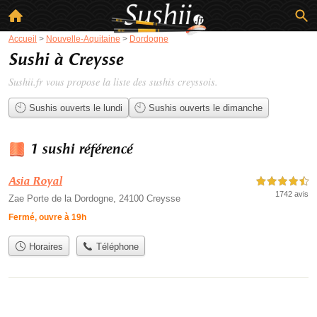
Accueil
>
Nouvelle-Aquitaine
>
Dordogne
Sushi à Creysse
Sushii.fr vous propose la liste des
sushis creyssois
.
Sushis ouverts le lundi
Sushis ouverts le dimanche
1 sushi référencé
Asia Royal
4,5 étoiles sur 5
1742 avis
Zae Porte de la Dordogne, 24100 Creysse
Fermé, ouvre à 19h
Horaires
Téléphone