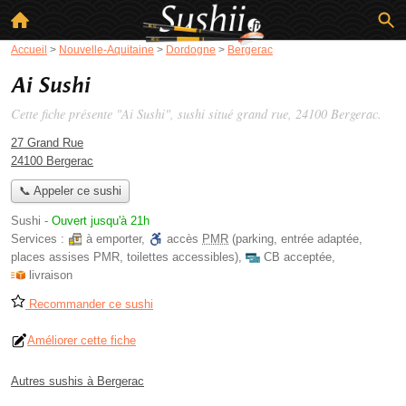
Accueil
>
Nouvelle-Aquitaine
>
Dordogne
>
Bergerac
Ai Sushi
Cette fiche présente "Ai Sushi", sushi situé
grand rue
, 24100 Bergerac.
27 Grand Rue
24100 Bergerac
📞 Appeler ce sushi
Sushi
-
Ouvert jusqu'à 21h
Services :
à emporter
,
accès
PMR
(parking, entrée adaptée,
places assises PMR, toilettes accessibles)
,
CB acceptée
,
livraison
Recommander ce sushi
Améliorer cette fiche
Autres sushis à Bergerac