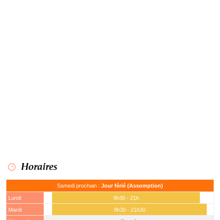
Horaires
Samedi prochain :
Jour férié (Assomption)
Lundi
9h30 - 21h
Mardi
9h30 - 21h30