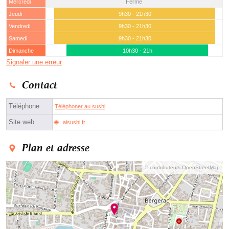
Mercredi
Fermé
Jeudi
9h30 - 21h30
Vendredi
9h30 - 21h30
Samedi
9h30 - 21h30
Dimanche
10h30 - 21h
Signaler une erreur
Contact
Téléphone
Téléphoner au sushi
Site web
aisushi.fr
Plan et adresse
© contributeurs OpenStreetMap