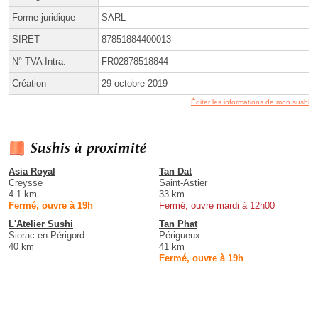
Forme juridique
SARL
SIRET
87851884400013
N° TVA Intra.
FR02878518844
Création
29 octobre 2019
Éditer les informations de mon sushi
Sushis à proximité
Asia Royal
Tan Dat
Creysse
Saint-Astier
4.1 km
33 km
Fermé, ouvre à 19h
Fermé, ouvre mardi à 12h00
L'Atelier Sushi
Tan Phat
Siorac-en-Périgord
Périgueux
40 km
41 km
Fermé, ouvre à 19h