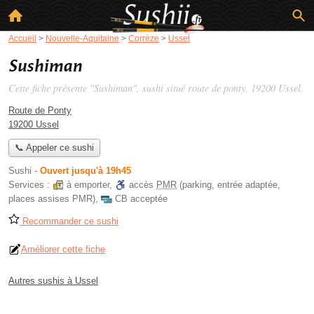
Accueil
>
Nouvelle-Aquitaine
>
Corrèze
>
Ussel
Sushiman
Cette fiche présente "Sushiman", sushi situé
route de ponty
, 19200 Ussel.
Route de Ponty
19200 Ussel
📞 Appeler ce sushi
Sushi
-
Ouvert jusqu'à 19h45
Services :
à emporter
,
accès
PMR
(parking, entrée adaptée,
places assises PMR)
,
CB acceptée
Recommander ce sushi
Améliorer cette fiche
Autres sushis à Ussel