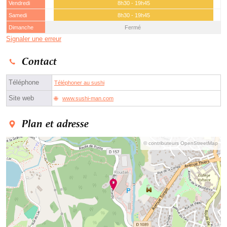
Vendredi
8h30 - 19h45
Samedi
8h30 - 19h45
Dimanche
Fermé
Signaler une erreur
Contact
Téléphone
Téléphoner au sushi
Site web
www.sushi-man.com
Plan et adresse
© contributeurs OpenStreetMap