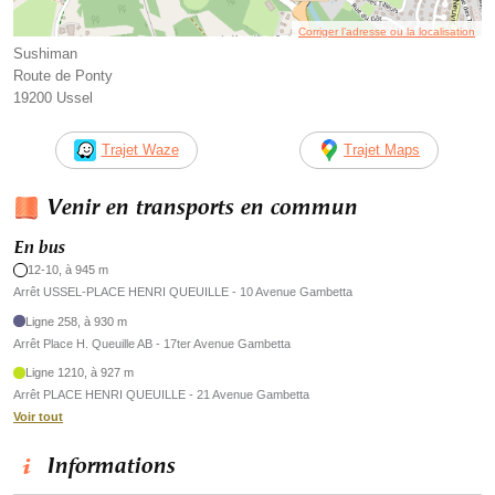
Corriger l’adresse ou la localisation
Sushiman
Route de Ponty
19200 Ussel
Trajet Waze
Trajet Maps
Venir en transports en commun
En bus
12-10, à 945 m
Arrêt USSEL-PLACE HENRI QUEUILLE - 10 Avenue Gambetta
Ligne 258, à 930 m
Arrêt Place H. Queuille AB - 17ter Avenue Gambetta
Ligne 1210, à 927 m
Arrêt PLACE HENRI QUEUILLE - 21 Avenue Gambetta
Voir tout
Informations