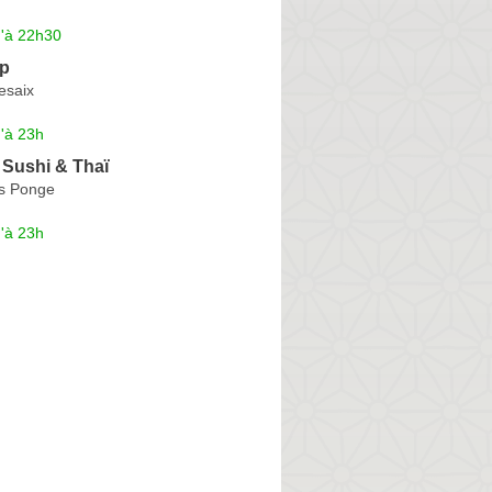
u'à 22h30
op
esaix
'à 23h
 Sushi & Thaï
is Ponge
'à 23h