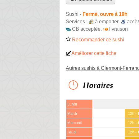
Sushi
-
Fermé, ouvre à 19h
Services :
à emporter
,
accè
CB acceptée
,
livraison
Recommander ce sushi
Améliorer cette fiche
Autres sushis à Clermont-Ferran
Horaires
Lundi
Mardi
12h - 
Mercredi
12h - 
Jeudi
12h - 