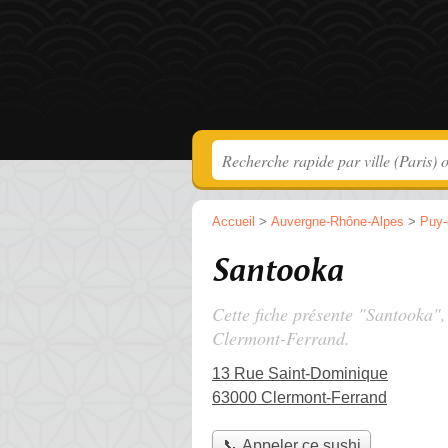
Accueil
>
Auvergne-Rhône-Alpes
>
Puy
Santooka
Cette fiche présente "Santooka",
Clermont-Ferrand.
13 Rue Saint-Dominique
63000 Clermont-Ferrand
📞 Appeler ce sushi