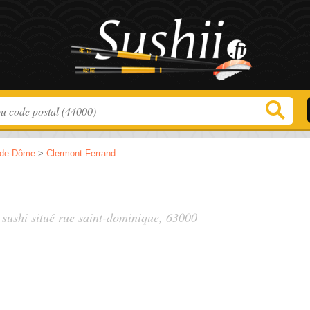
-de-Dôme
>
Clermont-Ferrand
 sushi situé
rue saint-dominique
, 63000