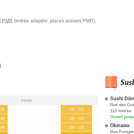
s
PMR
(entrée adaptée, places assises PMR)
,
d
Sush
Sushi Dô
Fermé
Rue des Gr
14h
19h - 22h
110 mètres
Ouvert jusqu
14h
19h - 22h
Okinawa
14h
19h - 22h
Rue Fontgiè