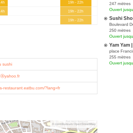
14h
19h - 22h
247 mètres
Ouvert jusq
14h
19h - 22h
Sushi Sh
19h - 22h
Boulevard D
250 mètres
Ouvert jusqu
Yam Yam |
place Franc
255 mètres
Ouvert jusqu
 sushi
nⓐyahoo.fr
a-restaurant.eatbu.com/?lang=fr
© contributeurs OpenStreetMap