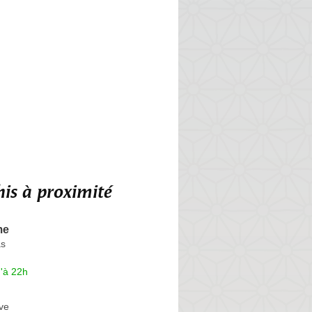
is à proximité
me
as
'à 22h
ve