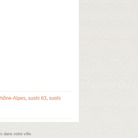
Rhône-Alpes
,
sushi 63
,
sushi
is dans votre ville.