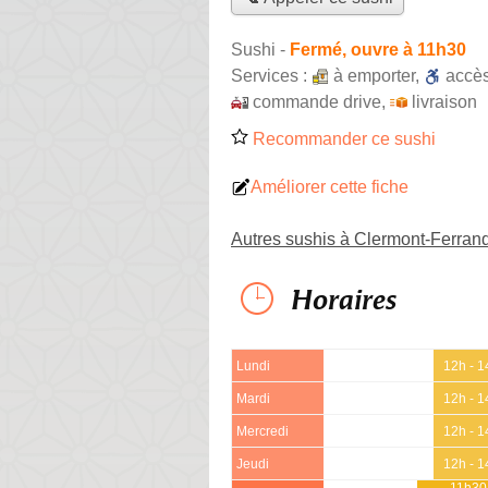
Sushi
-
Fermé, ouvre à 11h30
Services :
à emporter
,
accè
commande drive
,
livraison
Recommander ce sushi
Améliorer cette fiche
Autres sushis à Clermont-Ferran
Horaires
Lundi
12h - 1
Mardi
12h - 1
Mercredi
12h - 1
Jeudi
12h - 1
11h30