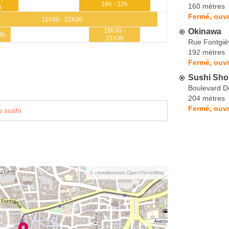
18h - 22h
160 mètres
0
Fermé, ouvr
11h30 - 22h30
Okinawa
18h30 -
4h
21h30
Rue Fontgiè
192 mètres
Fermé, ouvr
Sushi Sh
Boulevard D
204 mètres
Fermé, ouvr
 sushi
© contributeurs OpenStreetMap