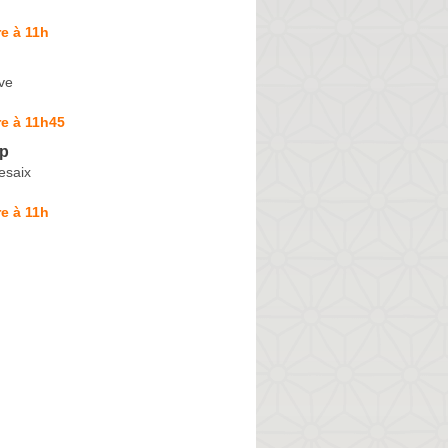
e à 11h
ve
e à 11h45
op
esaix
e à 11h