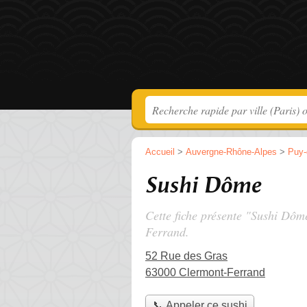
Accueil
>
Auvergne-Rhône-Alpes
>
Puy
Sushi Dôme
Cette fiche présente "Sushi Dôm
Ferrand.
52 Rue des Gras
63000 Clermont-Ferrand
📞 Appeler ce sushi