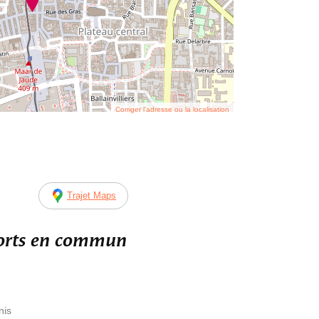
Corriger l’adresse ou la localisation
Trajet Maps
ports en commun
nis