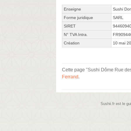
Enseigne
Sushi Do
Forme juridique
SARL
SIRET
9446094
N° TVA Intra.
FR90944
Création
10 mai 2
Cette page "Sushi Dôme Rue des Gr
Ferrand
.
Sushii.fr est le gu