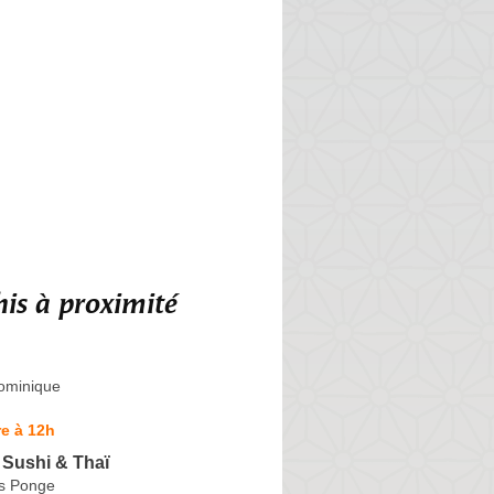
is à proximité
ominique
e à 12h
 Sushi & Thaï
is Ponge