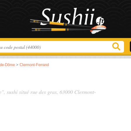
-de-Dôme
>
Clermont-Ferrand
e", sushi situé
rue des gras
, 63000 Clermont-