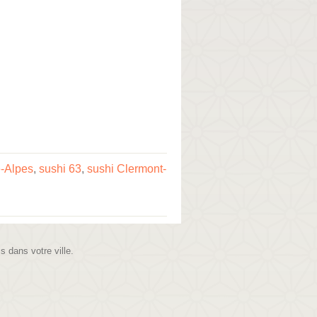
-Alpes
,
sushi 63
,
sushi Clermont-
is dans votre ville.