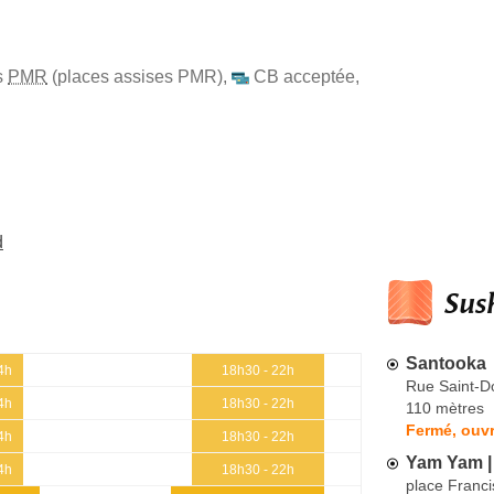
s
PMR
(places assises PMR)
,
CB acceptée
,
d
Sush
Santooka
4h
18h30 - 22h
Rue Saint-D
4h
18h30 - 22h
110 mètres
Fermé, ouvr
4h
18h30 - 22h
Yam Yam |
4h
18h30 - 22h
place Franc
 -