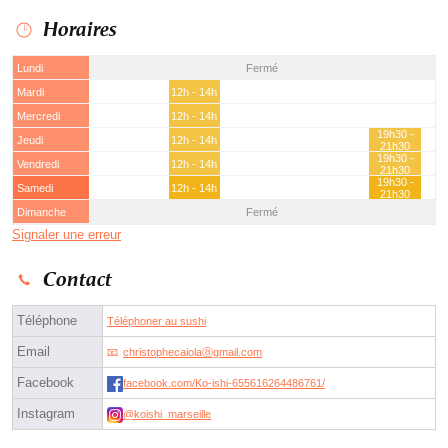
Horaires
Lundi
Fermé
Mardi
12h - 14h
Mercredi
12h - 14h
19h30 -
Jeudi
12h - 14h
21h30
19h30 -
Vendredi
12h - 14h
21h30
19h30 -
Samedi
12h - 14h
21h30
Dimanche
Fermé
Signaler une erreur
Contact
Téléphone
Téléphoner au sushi
Email
christophecaiolaⓐgmail.com
Facebook
facebook.com/Ko-ishi-655616264486761/
Instagram
@koishi_marseille