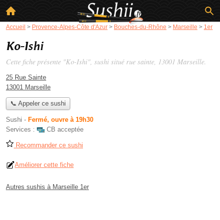
Accueil
>
Provence-Alpes-Côte d'Azur
>
Bouches-du-Rhône
>
Marseille
>
1er
Ko-Ishi
Cette fiche présente "Ko-Ishi", sushi situé
rue sainte
, 13001 Marseille.
25 Rue Sainte
13001 Marseille
📞 Appeler ce sushi
Sushi
-
Fermé, ouvre à 19h30
Services :
CB acceptée
Recommander ce sushi
Améliorer cette fiche
Autres sushis à Marseille 1er