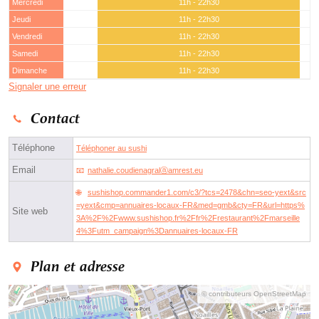
Mercredi
11h - 22h30
Jeudi
11h - 22h30
Vendredi
11h - 22h30
Samedi
11h - 22h30
Dimanche
11h - 22h30
Signaler une erreur
Contact
Téléphone
Téléphoner au sushi
Email
nathalie.coudienagralⓐamrest.eu
sushishop.commander1.com/c3/?tcs=2478&chn=seo-yext&src
=yext&cmp=annuaires-locaux-FR&med=gmb&cty=FR&url=https%
Site web
3A%2F%2Fwww.sushishop.fr%2Ffr%2Frestaurant%2Fmarseille
4%3Futm_campaign%3Dannuaires-locaux-FR
Plan et adresse
© contributeurs OpenStreetMap