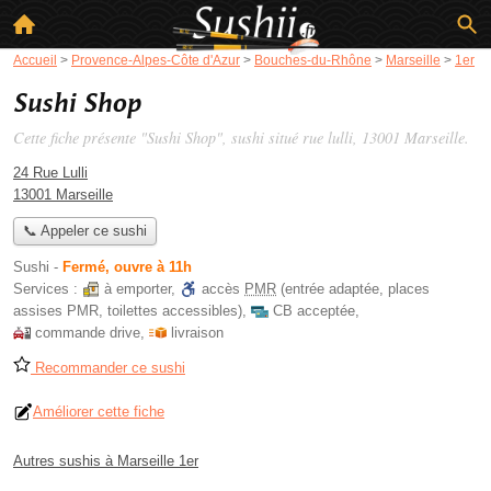
Accueil
>
Provence-Alpes-Côte d'Azur
>
Bouches-du-Rhône
>
Marseille
>
1er
Sushi Shop
Cette fiche présente "Sushi Shop", sushi situé
rue lulli
, 13001 Marseille.
24 Rue Lulli
13001 Marseille
📞 Appeler ce sushi
Sushi
-
Fermé, ouvre à 11h
Services :
à emporter
,
accès
PMR
(entrée adaptée, places
assises PMR, toilettes accessibles)
,
CB acceptée
,
commande drive
,
livraison
Recommander ce sushi
Améliorer cette fiche
Autres sushis à Marseille 1er