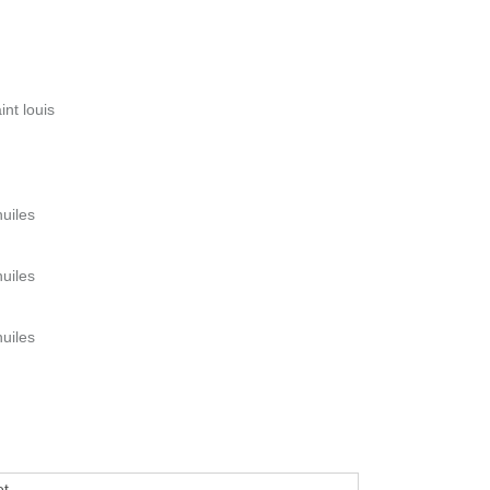
int louis
huiles
huiles
huiles
et