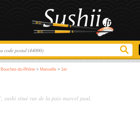
>
Bouches-du-Rhône
>
Marseille
>
1er
", sushi situé
rue de la paix marcel paul
,