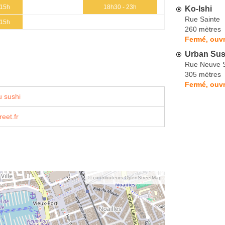
 15h
18h30 - 23h
Ko-Ishi
Rue Sainte
 15h
260 mètres
Fermé, ouvr
Urban Sus
Rue Neuve S
305 mètres
Fermé, ouvr
 sushi
eet.fr
© contributeurs OpenStreetMap