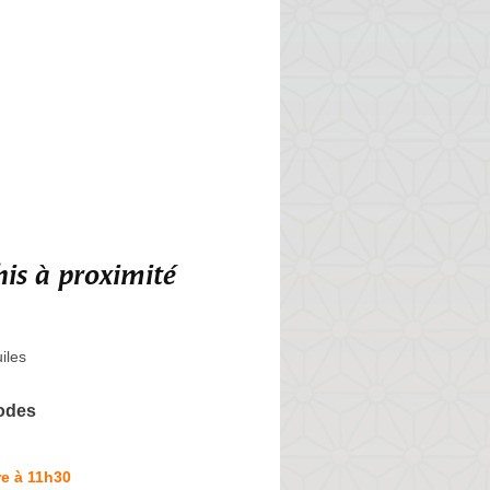
is à proximité
iles
odes
e à 11h30