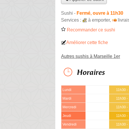
Sushi
-
Fermé, ouvre à 11h30
Services :
à emporter
,
livra
Recommander ce sushi
Améliorer cette fiche
Autres sushis à Marseille 1er
Horaires
Lundi
11h30 -
Mardi
11h30 -
Mercredi
11h30 -
Jeudi
11h30 -
Vendredi
11h30 -