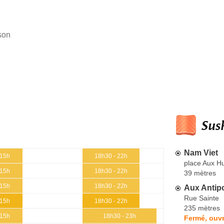
ison
Sush
Nam Viet
 15h
18h30 - 22h
place Aux Hu
 15h
18h30 - 22h
39 mètres
 15h
18h30 - 22h
Aux Antip
Rue Sainte
 15h
18h30 - 22h
235 mètres
 15h
18h30 - 23h
Fermé, ouvr