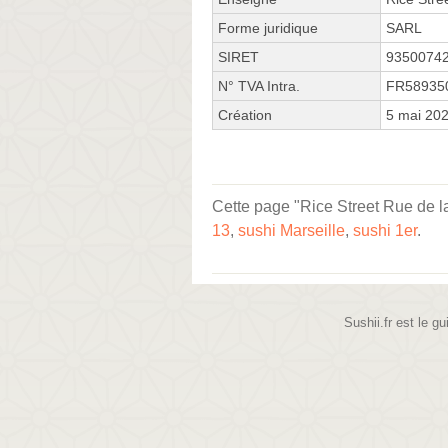
Forme juridique
SARL
SIRET
9350074
N° TVA Intra.
FR58935
Création
5 mai 20
Cette page "Rice Street Rue de la 
13
,
sushi Marseille
,
sushi 1er
.
Sushii.fr est le gu