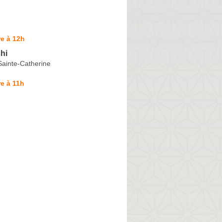
e à 12h
hi
ainte-Catherine
e à 11h