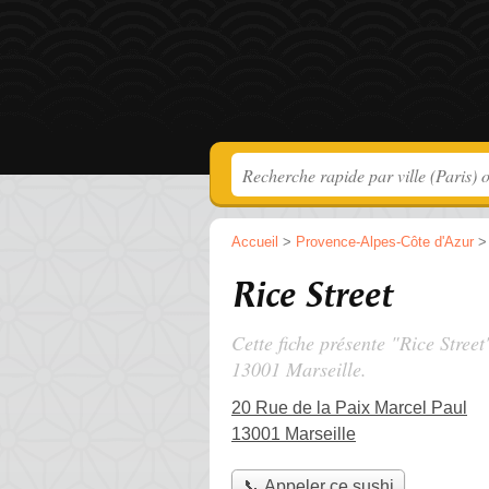
Accueil
>
Provence-Alpes-Côte d'Azur
Rice Street
Cette fiche présente "Rice Street
13001 Marseille.
20 Rue de la Paix Marcel Paul
13001 Marseille
📞 Appeler ce sushi