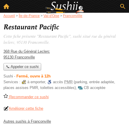
Accueil
>
Île-de-France
>
Val-d'Oise
>
Franconville
Restaurant Pacific
Cette fiche présente "Restaurant Pacific", sushi situé
rue du général
leclerc
, 95130 Franconville.
368 Rue du Général Leclerc
95130 Franconville
📞 Appeler ce sushi
Sushi
-
Fermé, ouvre à 12h
Services :
à emporter
,
accès
PMR
(parking, entrée adaptée,
places assises PMR, toilettes accessibles)
,
CB acceptée
Recommander ce sushi
Améliorer cette fiche
Autres sushis à Franconville