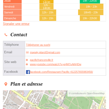
Jeudi
19h - 22h30
14h30
12h -
Vendredi
19h - 23h
14h30
Samedi
12h - 15h
18h45 - 23h
Dimanche
12h - 15h
19h - 22h30
Signaler une erreur
Contact
Téléphone
Téléphoner au sushi
Email
magaly.pitardⓐgmail.com
pacificfranconville.fr
Site web
www.youtube.com/watch?v=e4M7xAihHDw
Facebook
facebook.com/Restaurant-Pacific-412257655983456/
Plan et adresse
© contributeurs OpenStreetMap