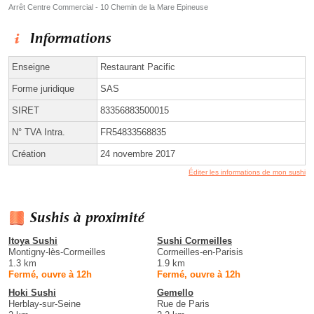
Arrêt Centre Commercial - 10 Chemin de la Mare Epineuse
Informations
Enseigne
Restaurant Pacific
Forme juridique
SAS
SIRET
83356883500015
N° TVA Intra.
FR54833568835
Création
24 novembre 2017
Éditer les informations de mon sushi
Sushis à proximité
Itoya Sushi
Sushi Cormeilles
Montigny-lès-Cormeilles
Cormeilles-en-Parisis
1.3 km
1.9 km
Fermé, ouvre à 12h
Fermé, ouvre à 12h
Hoki Sushi
Gemello
Herblay-sur-Seine
Rue de Paris