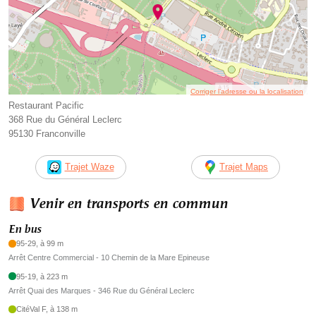
Corriger l’adresse ou la localisation
Restaurant Pacific
368 Rue du Général Leclerc
95130 Franconville
Trajet Waze
Trajet Maps
Venir en transports en commun
En bus
95-29, à 99 m
Arrêt Centre Commercial - 10 Chemin de la Mare Epineuse
95-19, à 223 m
Arrêt Quai des Marques - 346 Rue du Général Leclerc
CitéVal F, à 138 m