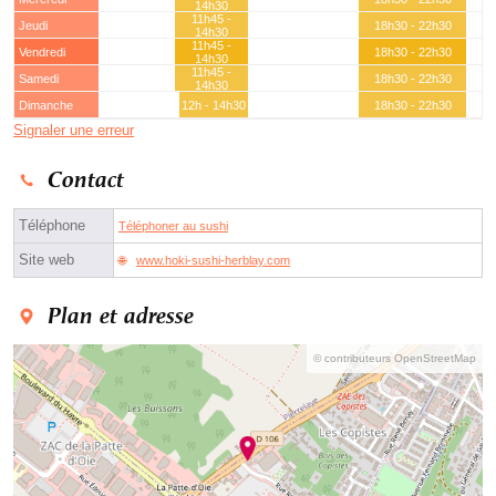
14h30
11h45 -
Jeudi
18h30 - 22h30
14h30
11h45 -
Vendredi
18h30 - 22h30
14h30
11h45 -
Samedi
18h30 - 22h30
14h30
Dimanche
12h - 14h30
18h30 - 22h30
Signaler une erreur
Contact
Téléphone
Téléphoner au sushi
Site web
www.hoki-sushi-herblay.com
Plan et adresse
© contributeurs OpenStreetMap