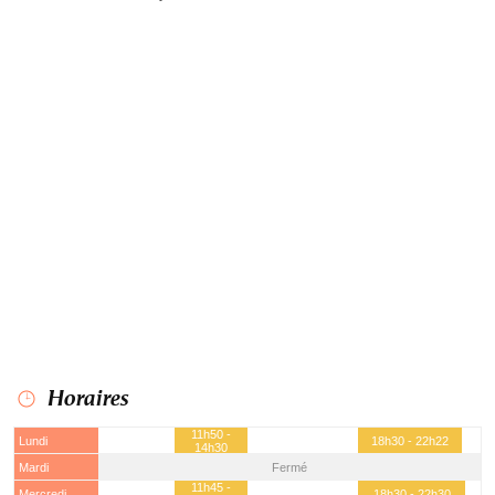
Horaires
11h50 -
Lundi
18h30 - 22h22
14h30
Mardi
Fermé
11h45 -
Mercredi
18h30 - 22h30