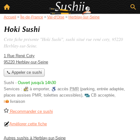
Accueil
>
Île-de-France
>
Val-d'Oise
>
Herblay-sur-Seine
Hoki Sushi
Cette fiche présente "Hoki Sushi", sushi situé
rue rené coty
, 95220
Herblay-sur-Seine.
1 Rue René Coty
95220 Herblay-sur-Seine
📞 Appeler ce sushi
Sushi
-
Ouvert jusqu'à 14h30
Services :
à emporter
,
accès
PMR
(parking, entrée adaptée,
places assises PMR, toilettes accessibles)
,
CB acceptée
,
livraison
Recommander ce sushi
Améliorer cette fiche
Autres sushis à Herblay-sur-Seine