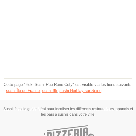
Cette page "Hoki Sushi Rue René Coty" est visible via les liens suivants
:
sushi Île-de-France
,
sushi 95
,
sushi Herblay-sur-Seine
.
Sushii.fr est le guide idéal pour localiser les différents restaurateurs japonais et
les bars à sushis dans votre ville.