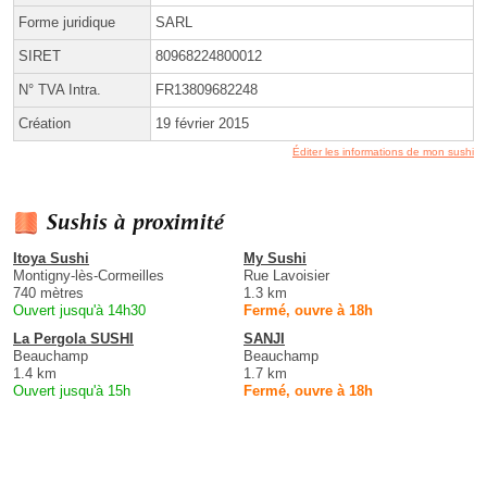
Forme juridique
SARL
SIRET
80968224800012
N° TVA Intra.
FR13809682248
Création
19 février 2015
Éditer les informations de mon sushi
Sushis à proximité
Itoya Sushi
My Sushi
Montigny-lès-Cormeilles
Rue Lavoisier
740 mètres
1.3 km
Ouvert jusqu'à 14h30
Fermé, ouvre à 18h
La Pergola SUSHI
SANJI
Beauchamp
Beauchamp
1.4 km
1.7 km
Ouvert jusqu'à 15h
Fermé, ouvre à 18h