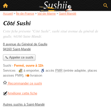
Accueil
>
Île-de-France
>
Val-de-Marne
>
Saint-Mandé
Côté Sushi
Cette fiche présente "Côté Sushi", sushi situé
avenue du général de
gaulle
, 94160 Saint-Mandé.
8 avenue du Général de Gaulle
94160 Saint-Mandé
📞 Appeler ce sushi
Sushi
-
Fermé, ouvre à 11h
Services :
à emporter
,
accès
PMR
(entrée adaptée, places
assises PMR)
,
livraison
Recommander ce sushi
Améliorer cette fiche
Autres sushis à Saint-Mandé