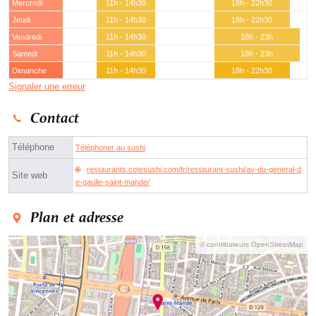
Mercredi
11h - 14h30
18h - 22h30
Jeudi
11h - 14h30
18h - 22h30
Vendredi
11h - 14h30
18h - 23h
Samedi
11h - 14h30
18h - 23h
Dimanche
11h - 14h30
18h - 22h30
Signaler une erreur
Contact
Téléphone
Téléphoner au sushi
restaurants.cotesushi.com/fr/restaurant-sushi/av-du-general-d
Site web
e-gaulle-saint-mande/
Plan et adresse
© contributeurs OpenStreetMap