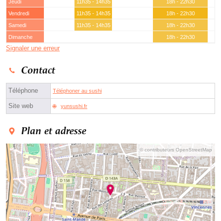
Jeudi
11h35 - 14h35
18h - 22h30
Vendredi
11h35 - 14h35
18h - 22h30
Samedi
11h35 - 14h35
18h - 22h30
Dimanche
18h - 22h30
Signaler une erreur
Contact
Téléphone
Téléphoner au sushi
Site web
yunsushi.fr
Plan et adresse
© contributeurs OpenStreetMap