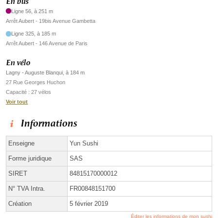
En bus
Ligne 56, à 251 m
Arrêt Aubert - 19bis Avenue Gambetta
Ligne 325, à 185 m
Arrêt Aubert - 146 Avenue de Paris
En vélo
Lagny - Auguste Blanqui, à 184 m
27 Rue Georges Huchon
Capacité : 27 vélos
Voir tout
Informations
Enseigne
Yun Sushi
Forme juridique
SAS
SIRET
84815170000012
N° TVA Intra.
FR00848151700
Création
5 février 2019
Éditer les informations de mon sushi