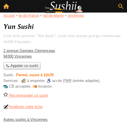
Accueil
>
Île-de-France
>
Val-de-Marne
>
Vincennes
Yun Sushi
Cette fiche présente "Yun Sushi", sushi situé
avenue georges clemenceau
,
94300 Vincennes.
2 avenue Georges Clemenceau
94300 Vincennes
📞 Appeler ce sushi
Sushi
-
Fermé, ouvre à 11h35
Services :
à emporter
,
accès
PMR
(entrée adaptée)
,
CB acceptée
,
livraison
Recommander ce sushi
Améliorer cette fiche
Autres sushis à Vincennes