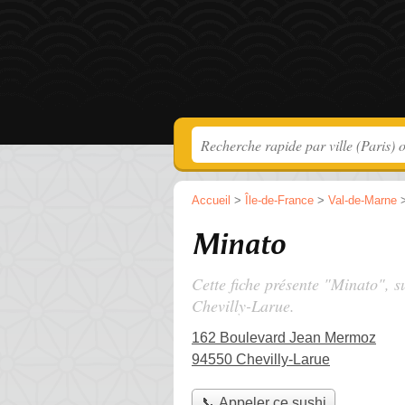
Accueil
>
Île-de-France
>
Val-de-Marne
Minato
Cette fiche présente "Minato", s
Chevilly-Larue.
162 Boulevard Jean Mermoz
94550 Chevilly-Larue
📞 Appeler ce sushi