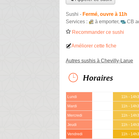
Sushi
-
Fermé, ouvre à 11h
Services :
à emporter
,
CB a
Recommander ce sushi
Améliorer cette fiche
Autres sushis à Chevilly-Larue
Horaires
Lundi
11h - 14h
Mardi
11h - 14h
Mercredi
11h - 14h
Jeudi
11h - 14h
Vendredi
11h - 14h