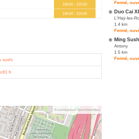
Fermé, ouvr
18h30 - 22h30
Duo Cai X
18h30 - 22h30
L'Haÿ-les-R
1.4 km
Fermé, ouvr
Ming Sush
Antony
1.5 km
Fermé, ouvr
 sushi
o91.fr
© contributeurs OpenStreetMap