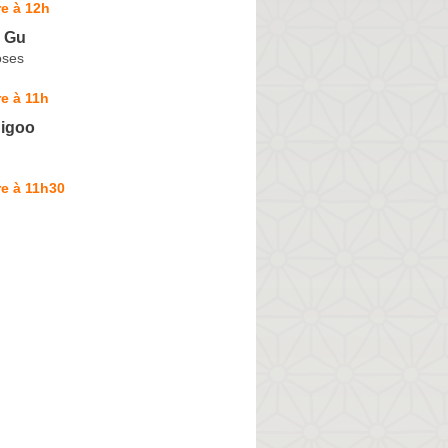
e à 12h
I Gu
oses
e à 11h
igoo
e à 11h30