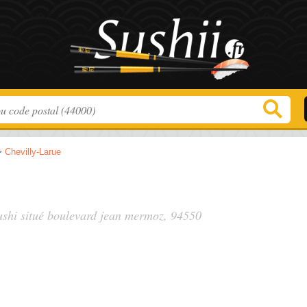
>
Chevilly-Larue
ushi situé
boulevard jean mermoz
, 94550