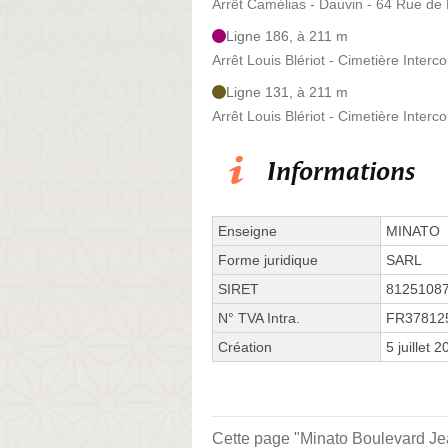
Arrêt Camélias - Dauvin - 64 Rue de
Ligne 186, à 211 m
Arrêt Louis Blériot - Cimetière Int
Ligne 131, à 211 m
Arrêt Louis Blériot - Cimetière Int
Informations
Enseigne
MINATO
Forme juridique
SARL
SIRET
8125108
N° TVA Intra.
FR37812
Création
5 juillet 
Cette page "Minato Boulevard Jean