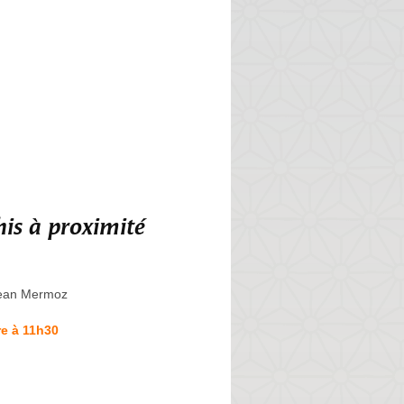
is à proximité
Jean Mermoz
e à 11h30