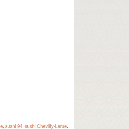
ce
,
sushi 94
,
sushi Chevilly-Larue
.