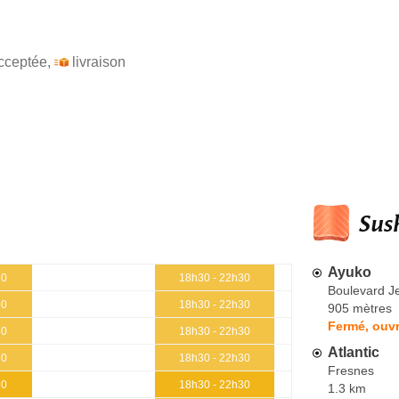
cceptée
,
livraison
Sush
Ayuko
30
18h30 - 22h30
Boulevard 
30
18h30 - 22h30
905 mètres
Fermé, ouvr
30
18h30 - 22h30
Atlantic
30
18h30 - 22h30
Fresnes
30
18h30 - 22h30
1.3 km