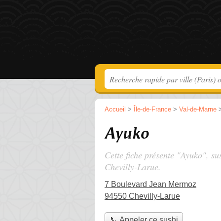
Accueil
>
Île-de-France
>
Val-de-Marne
Ayuko
Cette fiche présente "Ayuko", su
Chevilly-Larue.
7 Boulevard Jean Mermoz
94550 Chevilly-Larue
📞 Appeler ce sushi