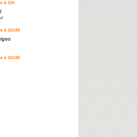
e à 11h
ï
af
e à 11h30
igoo
e à 11h30