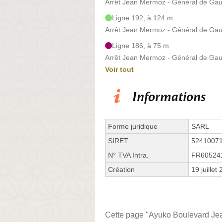
Arrêt Jean Mermoz - Général de Gaul
Ligne 192, à 124 m
Arrêt Jean Mermoz - Général de Gaul
Ligne 186, à 75 m
Arrêt Jean Mermoz - Général de Gau
Voir tout
Informations
Forme juridique
SARL
SIRET
5241007
N° TVA Intra.
FR60524
Création
19 juillet
Cette page "Ayuko Boulevard Jean