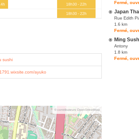
Fermé, ouvr
14h
18h30 - 22h
Japan Tha
18h30 - 22h
Rue Edith Pi
1.6 km
Fermé, ouvr
Ming Sush
Antony
1.8 km
Fermé, ouvr
 sushi
1791.wixsite.com/ayuko
© contributeurs OpenStreetMap