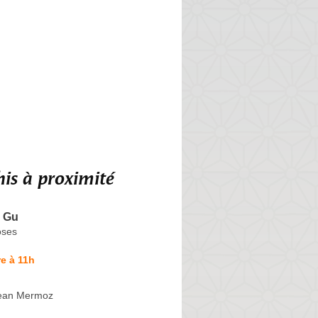
is à proximité
I Gu
oses
e à 11h
Jean Mermoz