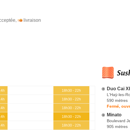
cceptée
,
livraison
Sush
Duo Cai X
14h
18h30 - 22h
L'Haÿ-les-R
14h
18h30 - 22h
590 mètres
Fermé, ouvr
14h
18h30 - 22h
Minato
14h
18h30 - 22h
Boulevard 
14h
18h30 - 22h
905 mètres