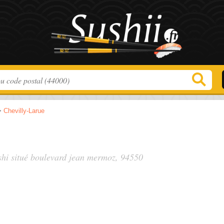
>
Chevilly-Larue
shi situé
boulevard jean mermoz
, 94550