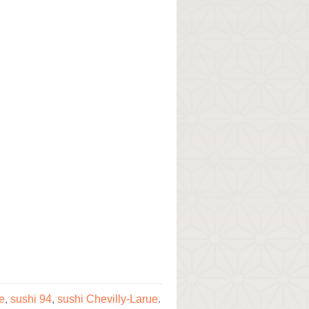
e
,
sushi 94
,
sushi Chevilly-Larue
.