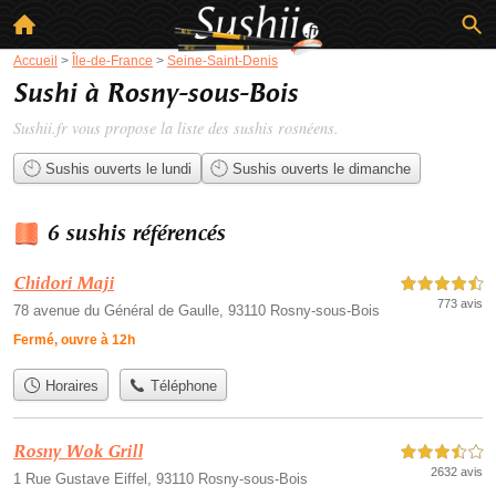
Accueil
>
Île-de-France
>
Seine-Saint-Denis
Sushi à Rosny-sous-Bois
Sushii.fr vous propose la liste des
sushis rosnéens
.
Sushis ouverts le lundi
Sushis ouverts le dimanche
6 sushis référencés
Chidori Maji
4,5 étoiles sur 5
773 avis
78 avenue du Général de Gaulle, 93110 Rosny-sous-Bois
Fermé, ouvre à 12h
Horaires
Téléphone
Rosny Wok Grill
3,5 étoiles sur 5
2632 avis
1 Rue Gustave Eiffel, 93110 Rosny-sous-Bois