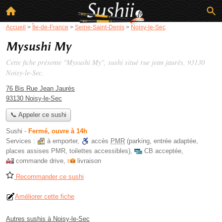
Accueil
>
Île-de-France
>
Seine-Saint-Denis
>
Noisy-le-Sec
Mysushi My
Cette fiche présente "Mysushi My", sushi situé
rue jean jaurès
, 93130
Noisy-le-Sec.
76 Bis Rue Jean Jaurès
93130 Noisy-le-Sec
📞 Appeler ce sushi
Sushi
-
Fermé, ouvre à 14h
Services :
à emporter
,
accès
PMR
(parking, entrée adaptée,
places assises PMR, toilettes accessibles)
,
CB acceptée
,
commande drive
,
livraison
Recommander ce sushi
Améliorer cette fiche
Autres sushis à Noisy-le-Sec