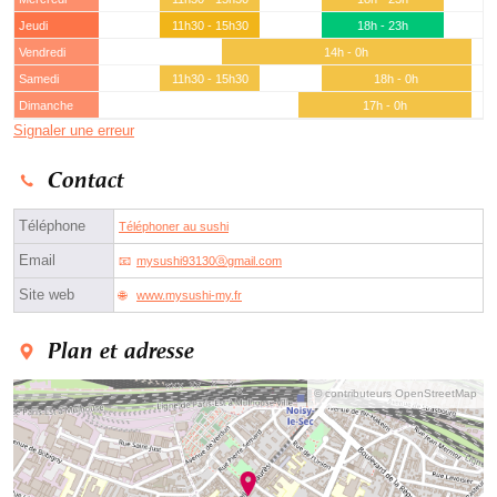
Jeudi
11h30 - 15h30
18h - 23h
Vendredi
14h - 0h
Samedi
11h30 - 15h30
18h - 0h
Dimanche
17h - 0h
Signaler une erreur
Contact
Téléphone
Téléphoner au sushi
Email
mysushi93130ⓐgmail.com
Site web
www.mysushi-my.fr
Plan et adresse
© contributeurs OpenStreetMap