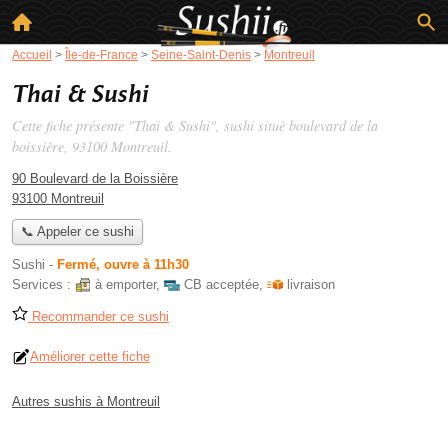
Accueil
>
Île-de-France
>
Seine-Saint-Denis
>
Montreuil
Thai & Sushi
Cette fiche présente "Thai & Sushi", sushi situé
boulevard de la
boissière
, 93100 Montreuil.
90 Boulevard de la Boissière
93100 Montreuil
📞 Appeler ce sushi
Sushi
-
Fermé, ouvre à 11h30
Services :
à emporter
,
CB acceptée
,
livraison
Recommander ce sushi
Améliorer cette fiche
Autres sushis à Montreuil