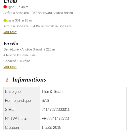
En bus
Ligne 1, à 48 m
Arrêt La Boissière - 257 Boulevard Aristide Briand
Ligne 301, à 18 m
Arrêt La Boissière - 94 Boulevard de la Boissière
Voir tout
En vélo
Demi-Lune - Aristide Briand, à 218 m
4 Rue de la Demi-Lune
Capacité : 20 vélos
Voir tout
Informations
Enseigne
Thai & Sushi
Forme juridique
SAS
SIRET
84147272300011
N° TVA Intra.
FR68841472723
Création
1 août 2018