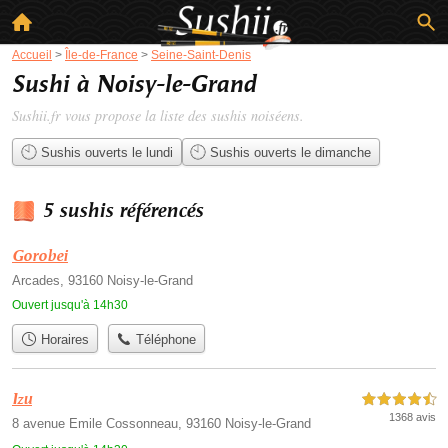
Accueil
>
Île-de-France
>
Seine-Saint-Denis
Sushi à Noisy-le-Grand
Sushii.fr vous propose la liste des
sushis noiséens
.
Sushis ouverts le lundi
Sushis ouverts le dimanche
5 sushis référencés
Gorobei
Arcades, 93160 Noisy-le-Grand
Ouvert jusqu'à 14h30
Horaires
Téléphone
Izu
4,5 étoiles sur 5
1368 avis
8 avenue Emile Cossonneau, 93160 Noisy-le-Grand