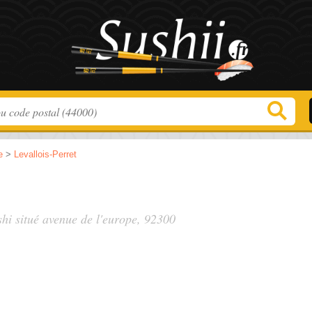
e
>
Levallois-Perret
shi situé
avenue de l'europe
, 92300