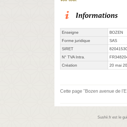
Informations
Enseigne
BOZEN
Forme juridique
SAS
SIRET
8204153
N° TVA Intra.
FR34820
Création
20 mai 2
Cette page "Bozen avenue de l'Eur
Sushii.fr est le gu