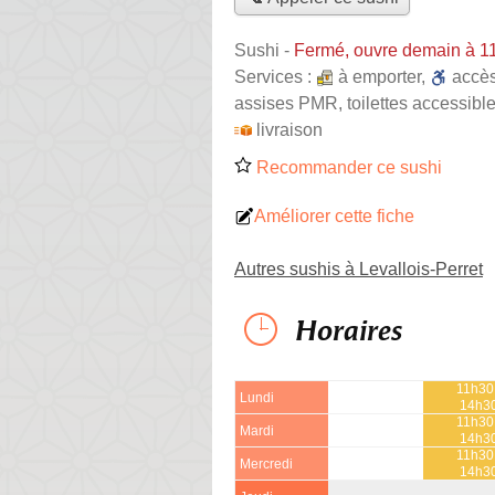
Sushi
-
Fermé, ouvre demain à 1
Services :
à emporter
,
accè
assises PMR, toilettes accessible
livraison
Recommander ce sushi
Améliorer cette fiche
Autres sushis à Levallois-Perret
Horaires
11h30
Lundi
14h3
11h30
Mardi
14h3
11h30
Mercredi
14h3