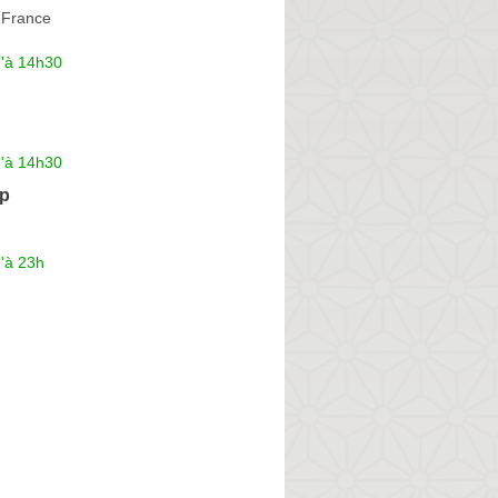
 France
u'à 14h30
u'à 14h30
op
'à 23h