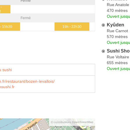
Fermé
Rue Anatole
 -
470 mètres
0
Ouvert jusq
Fermé
Kyûden
- 15h30
19h - 22h30
Rue Carnot
570 mètres
Ouvert jusq
Sushi Sh
Rue Voltaire
655 mètres
Ouvert jusqu
 sushi
fr/restaurant/bozen-levallois/
sushi.fr
© contributeurs OpenStreetMap