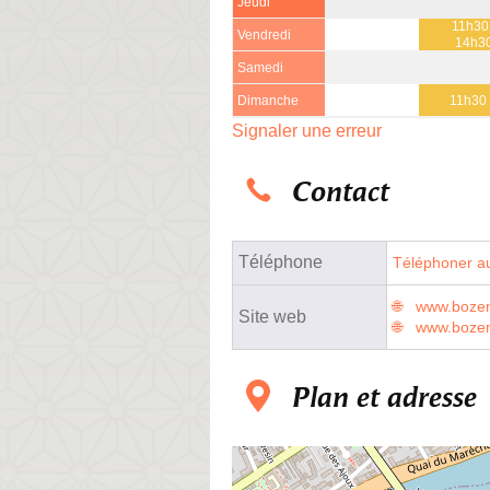
Jeudi
11h30
Vendredi
14h3
Samedi
Dimanche
11h30 
Signaler une erreur
Contact
Téléphone
Téléphoner au
www.bozen.
Site web
www.bozen
Plan et adresse