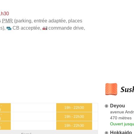
1h30
s
PMR
(parking, entrée adaptée, places
s)
,
CB acceptée
,
commande drive
,
Sush
Deyou
 -
19h - 22h30
0
avenue Andr
 -
19h - 22h30
470 mètres
0
 -
Ouvert jusq
19h - 22h30
0
Hokkaido