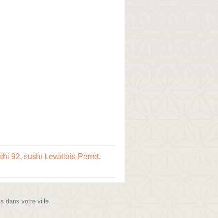
shi 92
,
sushi Levallois-Perret
.
is dans votre ville.