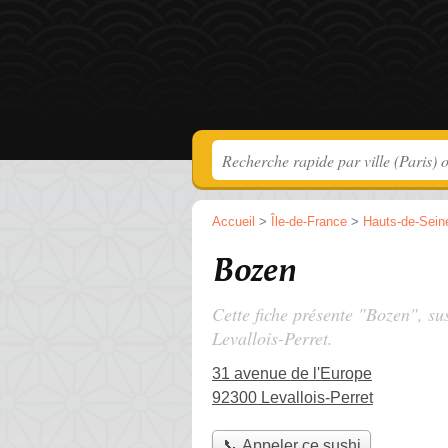
Accueil
>
Île-de-France
>
Hauts-de-Sein
Bozen
Cette fiche présente "Bozen", su
Levallois-Perret.
31 avenue de l'Europe
92300 Levallois-Perret
📞 Appeler ce sushi