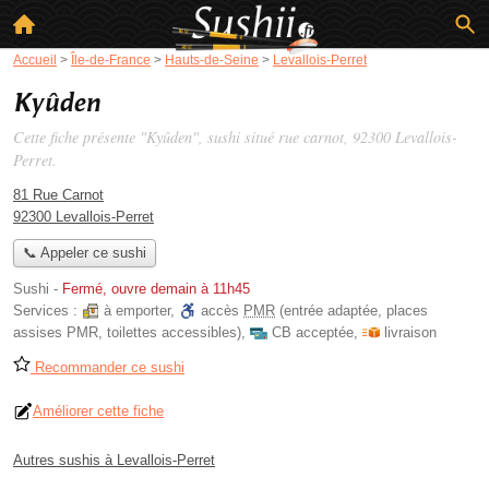
Accueil
>
Île-de-France
>
Hauts-de-Seine
>
Levallois-Perret
Kyûden
Cette fiche présente "Kyûden", sushi situé
rue carnot
, 92300 Levallois-
Perret.
81 Rue Carnot
92300 Levallois-Perret
📞 Appeler ce sushi
Sushi
-
Fermé, ouvre demain à 11h45
Services :
à emporter
,
accès
PMR
(entrée adaptée, places
assises PMR, toilettes accessibles)
,
CB acceptée
,
livraison
Recommander ce sushi
Améliorer cette fiche
Autres sushis à Levallois-Perret