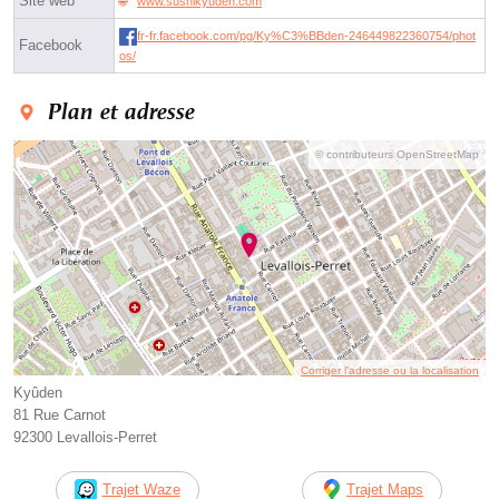
Site web
www.sushikyuden.com
fr-fr.facebook.com/pg/Ky%C3%BBden-246449822360754/phot
Facebook
os/
Plan et adresse
© contributeurs OpenStreetMap
Corriger l’adresse ou la localisation
Kyûden
81 Rue Carnot
92300 Levallois-Perret
Trajet Waze
Trajet Maps