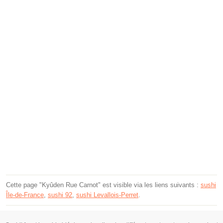
Cette page "Kyûden Rue Carnot" est visible via les liens suivants :
sushi
Île-de-France
,
sushi 92
,
sushi Levallois-Perret
.