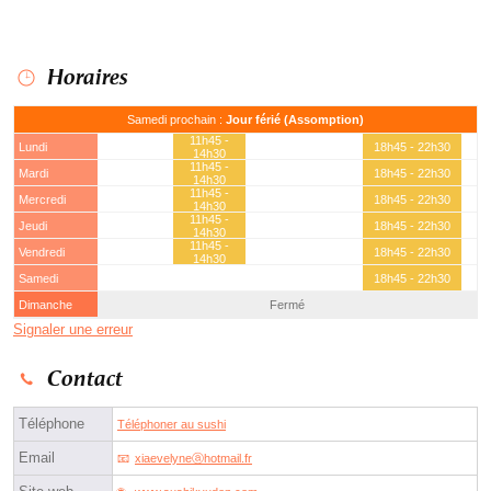
Horaires
Samedi prochain :
Jour férié (Assomption)
11h45 -
Lundi
18h45 - 22h30
14h30
11h45 -
Mardi
18h45 - 22h30
14h30
11h45 -
Mercredi
18h45 - 22h30
14h30
11h45 -
Jeudi
18h45 - 22h30
14h30
11h45 -
Vendredi
18h45 - 22h30
14h30
Samedi
18h45 - 22h30
Dimanche
Fermé
Signaler une erreur
Contact
Téléphone
Téléphoner au sushi
Email
xiaevelyneⓐhotmail.fr