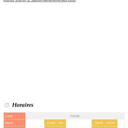
Autres sushis à Sainte-Geneviève-des-Bois
Horaires
Lundi
Fermé
Mardi
11h45 - 15h
18h45 - 22h30