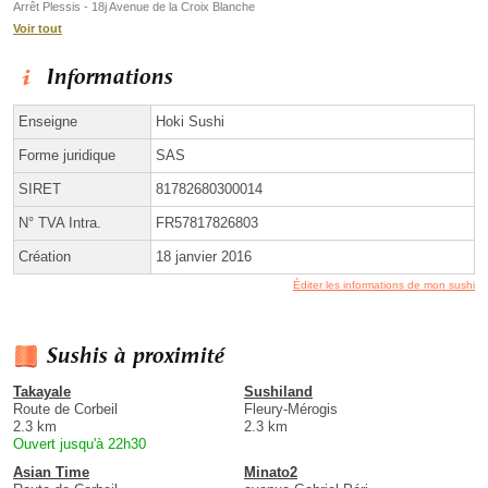
Arrêt Plessis - 18j Avenue de la Croix Blanche
Voir tout
Informations
Enseigne
Hoki Sushi
Forme juridique
SAS
SIRET
81782680300014
N° TVA Intra.
FR57817826803
Création
18 janvier 2016
Éditer les informations de mon sushi
Sushis à proximité
Takayale
Sushiland
Route de Corbeil
Fleury-Mérogis
2.3 km
2.3 km
Ouvert jusqu'à 22h30
Asian Time
Minato2