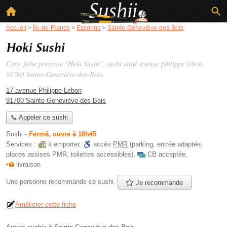
Accueil
>
Île-de-France
>
Essonne
>
Sainte-Geneviève-des-Bois
Hoki Sushi
Cette fiche présente "Hoki Sushi", sushi situé
avenue philippe lebon
,
91700 Sainte-Geneviève-des-Bois.
17 avenue Philippe Lebon
91700 Sainte-Geneviève-des-Bois
📞 Appeler ce sushi
Sushi
-
Fermé, ouvre à 18h45
Services :
à emporter
,
accès
PMR
(parking, entrée adaptée,
places assises PMR, toilettes accessibles)
,
CB acceptée
,
livraison
Une personne
recommande
ce sushi.
Je recommande
Améliorer cette fiche