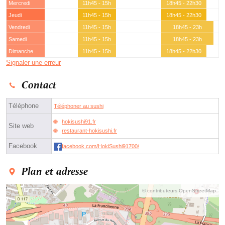
Mercredi
11h45 - 15h
18h45 - 22h30
Jeudi
11h45 - 15h
18h45 - 22h30
Vendredi
11h45 - 15h
18h45 - 23h
Samedi
11h45 - 15h
18h45 - 23h
Dimanche
11h45 - 15h
18h45 - 22h30
Signaler une erreur
Contact
Téléphone
Téléphoner au sushi
hokisushi91.fr
Site web
restaurant-hokisushi.fr
Facebook
facebook.com/HokiSushi91700/
Plan et adresse
© contributeurs OpenStreetMap