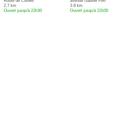
Route de Corbeil
avenue Gabriel Péri
2.7 km
3.8 km
Ouvert jusqu'à 22h30
Ouvert jusqu'à 22h30