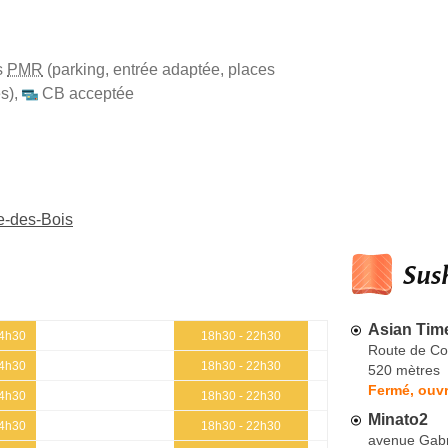
s
PMR
(parking, entrée adaptée, places
s)
,
CB acceptée
e-des-Bois
Sush
Asian Tim
14h30
18h30 - 22h30
Route de Co
14h30
18h30 - 22h30
520 mètres
Fermé, ouvr
14h30
18h30 - 22h30
Minato2
14h30
18h30 - 22h30
avenue Gabri