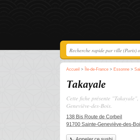
Accueil
>
Île-de-France
>
Essonne
>
Sa
Takayale
Cette fiche présente "Takayale",
Geneviève-des-Bois.
138 Bis Route de Corbeil
91700 Sainte-Geneviève-des-Bo
📞 Appeler ce sushi