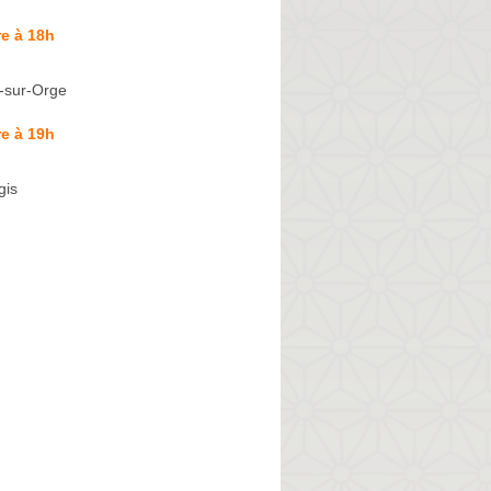
e à 18h
n-sur-Orge
e à 19h
gis