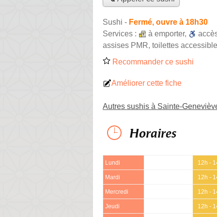
Sushi
-
Fermé, ouvre à 18h30
Services :
à emporter
,
accè
assises PMR, toilettes accessible
Recommander ce sushi
Améliorer cette fiche
Autres sushis à Sainte-Genevièv
Horaires
Lundi
12h - 
Mardi
12h - 
Mercredi
12h - 
Jeudi
12h - 