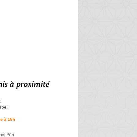
is à proximité
e
rbeil
e à 18h
el Péri