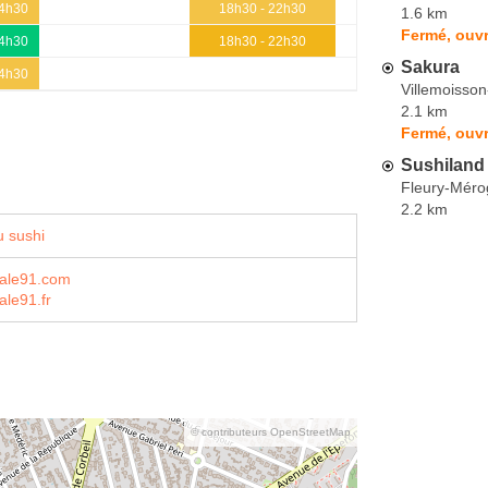
14h30
18h30 - 22h30
1.6 km
Fermé, ouvr
14h30
18h30 - 22h30
Sakura
14h30
Villemoisso
2.1 km
Fermé, ouvr
Sushiland
Fleury-Méro
2.2 km
 sushi
ale91.com
le91.fr
© contributeurs OpenStreetMap