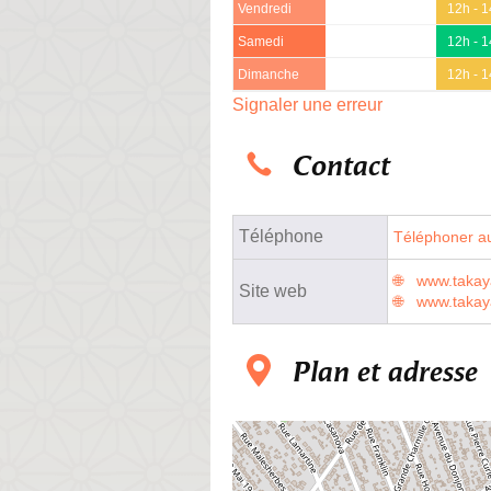
Vendredi
12h - 
Samedi
12h - 
Dimanche
12h - 
Signaler une erreur
Contact
Téléphone
Téléphoner au
www.takay
Site web
www.takaya
Plan et adresse