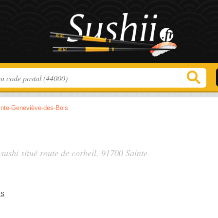
inte-Geneviève-des-Bois
 sushi situé
route de corbeil
, 91700 Sainte-
is