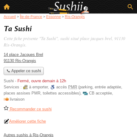
Accueil
>
Île-de-France
>
Essonne
>
Ris-Orangis
Ta Sushi
Cette fiche présente "Ta Sushi", sushi situé
place jacques brel
, 91130
Ris-Orangis.
14 place Jacques Brel
91130 Ris-Orangis
📞 Appeler ce sushi
Sushi
-
Fermé, ouvre demain à 12h
Services :
à emporter
,
accès
PMR
(parking, entrée adaptée,
places assises PMR, toilettes accessibles)
,
CB acceptée
,
livraison
Recommander ce sushi
Améliorer cette fiche
Autres sushis à Ris-Orangis