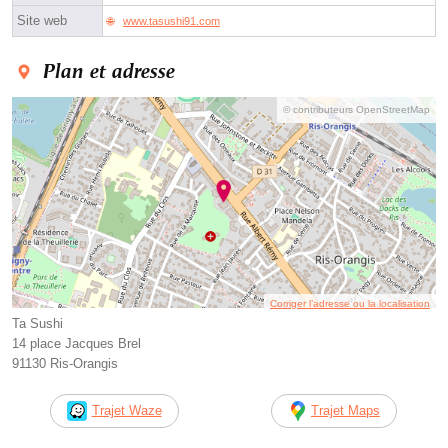
Site web
www.tasushi91.com
Plan et adresse
© contributeurs OpenStreetMap
Corriger l’adresse ou la localisation
Ta Sushi
14 place Jacques Brel
91130 Ris-Orangis
Trajet Waze
Trajet Maps