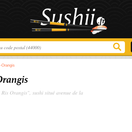
s-Orangis
Orangis
 Ris Orangis", sushi situé
avenue de la