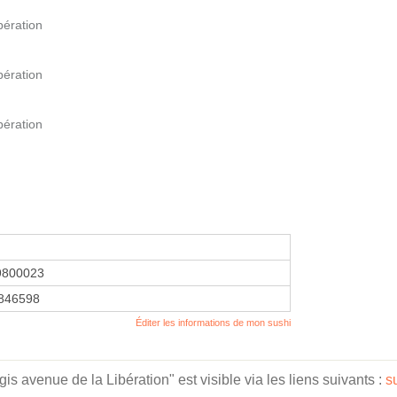
bération
bération
bération
9800023
846598
Éditer les informations de mon sushi
s avenue de la Libération" est visible via les liens suivants :
s