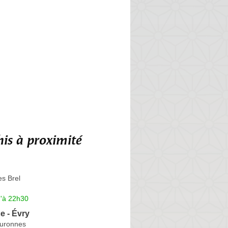
is à proximité
s Brel
u'à 22h30
e - Évry
ouronnes