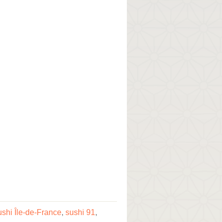
ushi Île-de-France
,
sushi 91
,