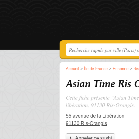
Accueil
>
Île-de-France
>
Essonne
>
Ri
Asian Time Ris 
Cette fiche présente "Asian Time
libération
, 91130 Ris-Orangis.
55 avenue de la Libération
91130 Ris-Orangis
📞 Appeler ce sushi