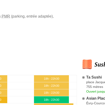
s
PMR
(parking, entrée adaptée)
,
Sush
Ta Sushi
30
18h - 22h30
place Jacque
30
18h - 22h30
755 mètres
Ouvert jusq
30
18h - 22h30
Asian Plac
30
18h - 22h30
Évry-Courc