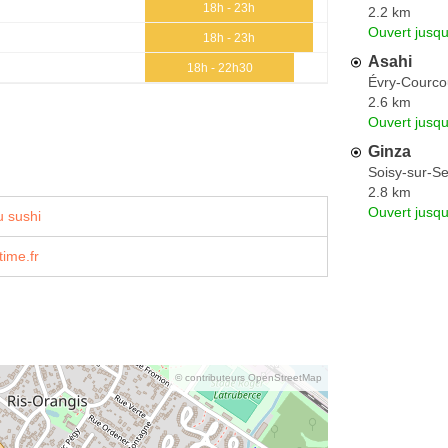
18h - 23h
2.2 km
Ouvert jusq
18h - 23h
Asahi
18h - 22h30
Évry-Courc
2.6 km
Ouvert jusq
Ginza
Soisy-sur-Se
2.8 km
Ouvert jusq
 sushi
ime.fr
© contributeurs OpenStreetMap