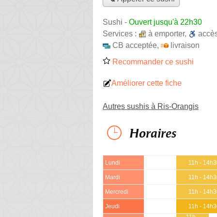
Sushi
-
Ouvert jusqu'à 22h30
Services :
à emporter
,
accè
CB acceptée
,
livraison
Recommander ce sushi
Améliorer cette fiche
Autres sushis à Ris-Orangis
Horaires
Lundi
11h - 14h
Mardi
11h - 14h
Mercredi
11h - 14h
Jeudi
11h - 14h
11h -