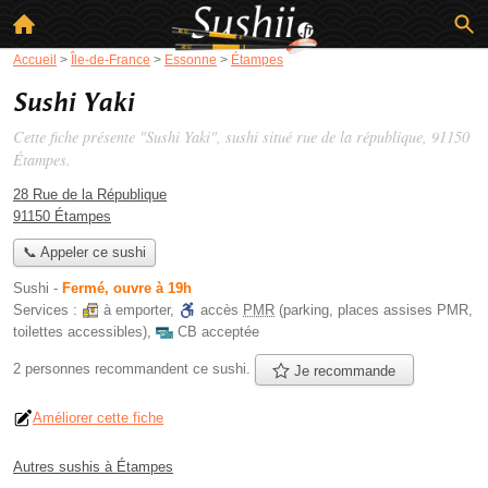
Accueil
>
Île-de-France
>
Essonne
>
Étampes
Sushi Yaki
Cette fiche présente "Sushi Yaki", sushi situé
rue de la république
, 91150
Étampes.
28 Rue de la République
91150 Étampes
📞 Appeler ce sushi
Sushi
-
Fermé, ouvre à 19h
Services :
à emporter
,
accès
PMR
(parking, places assises PMR,
toilettes accessibles)
,
CB acceptée
2 personnes
recommandent
ce sushi.
Je recommande
Améliorer cette fiche
Autres sushis à Étampes