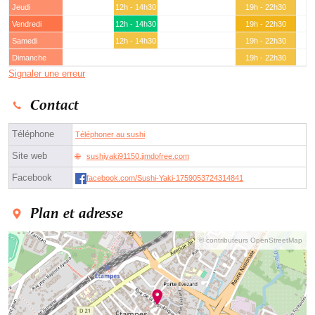
Jeudi
12h - 14h30
19h - 22h30
Vendredi
12h - 14h30
19h - 22h30
Samedi
12h - 14h30
19h - 22h30
Dimanche
19h - 22h30
Signaler une erreur
Contact
Téléphone
Téléphoner au sushi
Site web
sushiyaki91150.jimdofree.com
Facebook
facebook.com/Sushi-Yaki-1759053724314841
Plan et adresse
© contributeurs OpenStreetMap