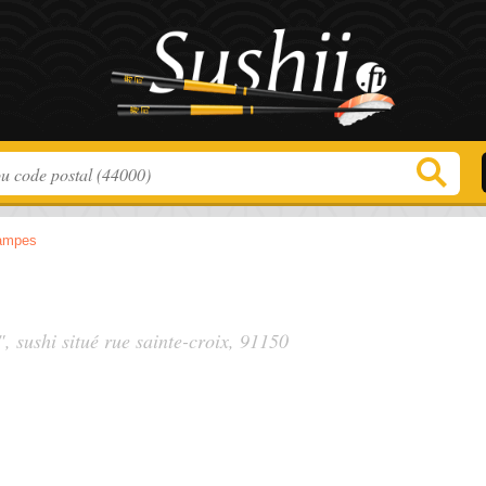
ampes
", sushi situé
rue sainte-croix
, 91150