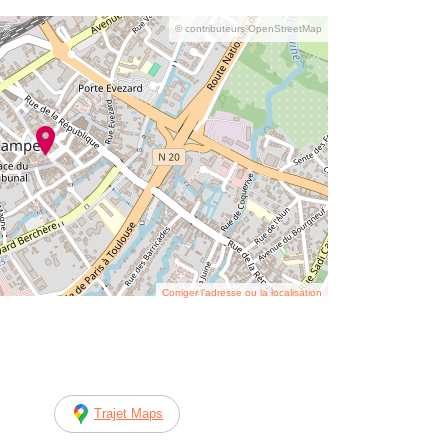
© contributeurs OpenStreetMap
Corriger l’adresse ou la localisation
Trajet Maps