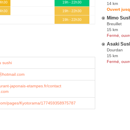
14h30
19h - 22h30
14 km
Ouvert jusq
14h30
19h - 22h30
Mimo Sus
19h - 22h30
Breuillet
15 km
Fermé, ouvr
Asaki Sus
Dourdan
15 km
Fermé, ouvr
 sushi
iⓐhotmail.com
rant-japonais-etampes.fr/contact
.com
com/pages/Kyotorama/177459358975787