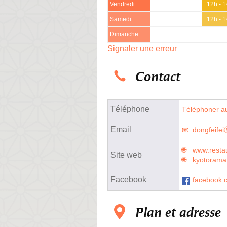
Vendredi
12h - 
Samedi
12h - 
Dimanche
Signaler une erreur
Contact
Téléphone
Téléphoner au
Email
dongfeife
www.restau
Site web
kyotorama
Facebook
facebook.
Plan et adresse