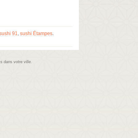
sushi 91
,
sushi Étampes
.
is dans votre ville.