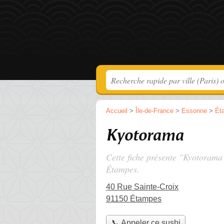
Accueil
>
Île-de-France
>
Essonne
>
Ét
Kyotorama
Cette fiche présente "Kyotorama
Étampes.
40 Rue Sainte-Croix
91150 Étampes
📞 Appeler ce sushi