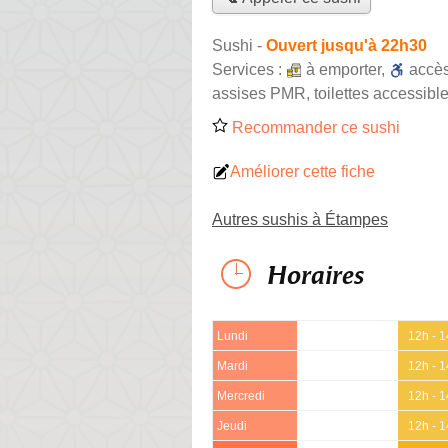
Sushi
-
Ouvert jusqu'à 22h30
Services :
à emporter
,
accè
assises PMR, toilettes accessible
Recommander ce sushi
Améliorer cette fiche
Autres sushis à Étampes
Horaires
Lundi
12h - 
Mardi
12h - 
Mercredi
12h - 
Jeudi
12h - 