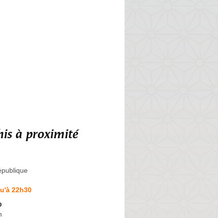
is à proximité
épublique
u'à 22h30
o
n