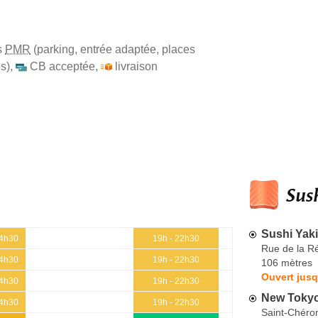
s
PMR
(parking, entrée adaptée, places
s)
,
CB acceptée
,
livraison
Sush
Sushi Yaki
14h30
19h - 22h30
Rue de la R
14h30
19h - 22h30
106 mètres
Ouvert jusq
14h30
19h - 22h30
New Toky
14h30
19h - 22h30
Saint-Chéro