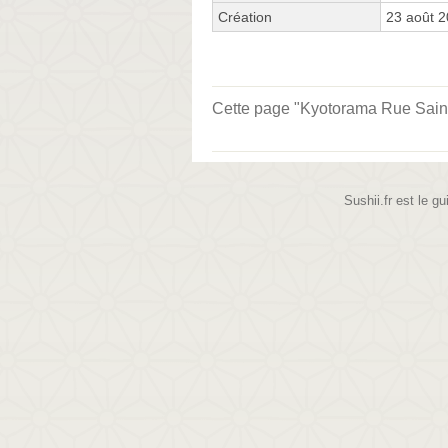
Création
23 août 
Cette page "Kyotorama Rue Sainte-
Sushii.fr est le gu