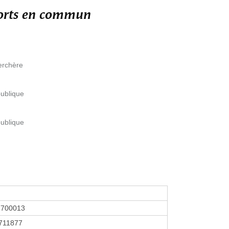
ports en commun
erchère
ublique
ublique
7700013
711877