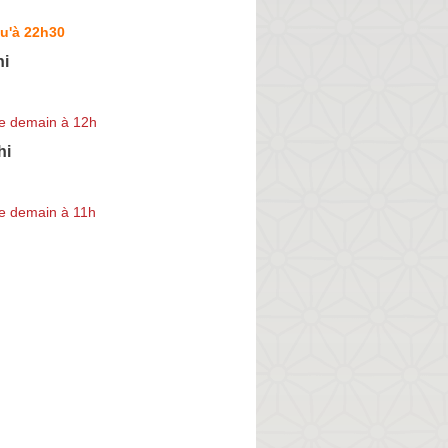
u'à 22h30
hi
e demain à 12h
hi
e demain à 11h