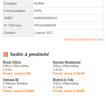
Enseigne
IKOMA
Forme juridique
SARL
SIRET
82468650500010
N° TVA Intra.
FR31824686505
Création
1 janvier 2017
Éditer les informations de mon sushi
Sushis à proximité
Royal Vélizy
Kazoko Restaurant
Vélizy-Villacoublay
Vélizy-Villacoublay
2.9 km
2.9 km
Fermé, ouvre à 12h
Fermé, ouvre à 11h30
Yamasa 92
Bistrot le Yuki
Châtenay-Malabry
Vélizy-Villacoublay
3.2 km
3.2 km
Fermé, ouvre à 11h45
Fermé, ouvre à 11h45