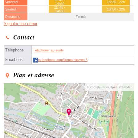
11h45 -
Vendredi
18h30 - 22h
14h30
11h45 -
Samedi
18h30 - 22h
14h30
Dimanche
Fermé
Signaler une erreur
Contact
Téléphone
Téléphoner au sushi
Facebook
m.facebook.com/ikoma.bievres.3
Plan et adresse
© contributeurs OpenStreetMap