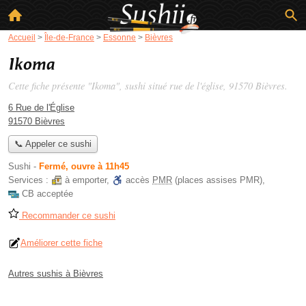
Accueil
>
Île-de-France
>
Essonne
>
Bièvres
Ikoma
Cette fiche présente "Ikoma", sushi situé
rue de l'église
, 91570 Bièvres.
6 Rue de l'Église
91570 Bièvres
📞 Appeler ce sushi
Sushi
-
Fermé, ouvre à 11h45
Services :
à emporter
,
accès
PMR
(places assises PMR)
,
CB acceptée
Recommander ce sushi
Améliorer cette fiche
Autres sushis à Bièvres