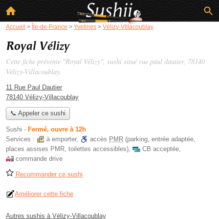
Accueil
>
Île-de-France
>
Yvelines
>
Vélizy-Villacoublay
Royal Vélizy
Cette fiche présente "Royal Vélizy", sushi situé
rue paul dautier
, 78140
Vélizy-Villacoublay.
11 Rue Paul Dautier
78140 Vélizy-Villacoublay
📞 Appeler ce sushi
Sushi
-
Fermé, ouvre à 12h
Services :
à emporter
,
accès
PMR
(parking, entrée adaptée,
places assises PMR, toilettes accessibles)
,
CB acceptée
,
commande drive
Recommander ce sushi
Améliorer cette fiche
Autres sushis à Vélizy-Villacoublay