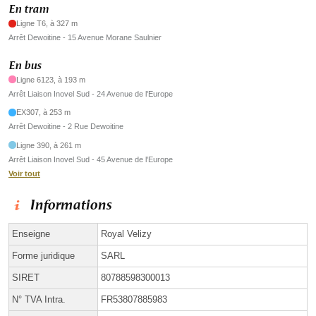
En tram
Ligne T6, à 327 m
Arrêt Dewoitine - 15 Avenue Morane Saulnier
En bus
Ligne 6123, à 193 m
Arrêt Liaison Inovel Sud - 24 Avenue de l'Europe
EX307, à 253 m
Arrêt Dewoitine - 2 Rue Dewoitine
Ligne 390, à 261 m
Arrêt Liaison Inovel Sud - 45 Avenue de l'Europe
Voir tout
Informations
Enseigne
Royal Velizy
Forme juridique
SARL
SIRET
80788598300013
N° TVA Intra.
FR53807885983