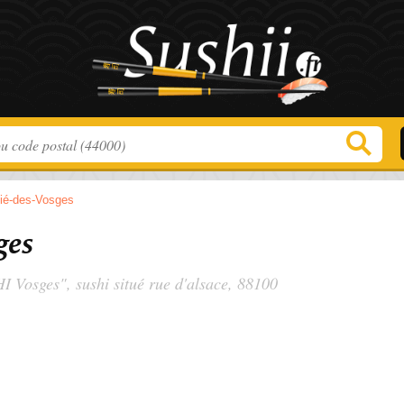
Dié-des-Vosges
ges
I Vosges", sushi situé
rue d'alsace
, 88100