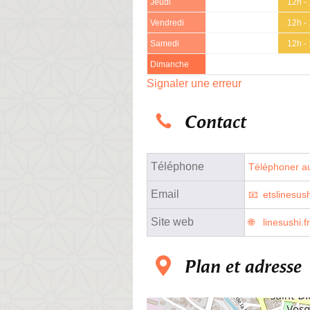
Jeudi
12h -
Vendredi
12h -
Samedi
12h -
Dimanche
Signaler une erreur
Contact
Téléphone
Téléphoner au
Email
etslinesu
Site web
linesushi.fr
Plan et adresse