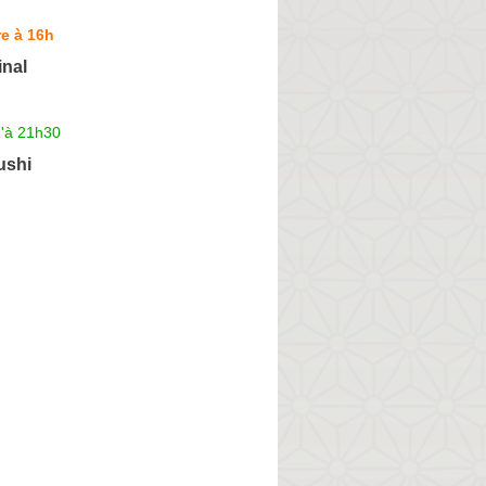
e à 16h
inal
u'à 21h30
ushi