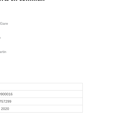
 Gare
e
artin
9900016
757299
r 2020