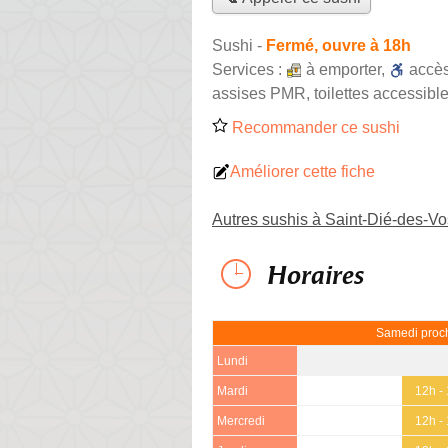
Sushi
-
Fermé, ouvre à 18h
Services :
à emporter
,
accè
assises PMR, toilettes accessible
Recommander ce sushi
Améliorer cette fiche
Autres sushis à Saint-Dié-des-V
Horaires
Samedi proch
Lundi
Mardi
12h -
Mercredi
12h -