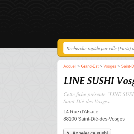
Accueil
>
Grand-Est
>
Vosges
>
Saint-
LINE SUSHI Vos
Cette fiche présente "LINE SUSH
Saint-Dié-des-Vosges.
14 Rue d'Alsace
88100 Saint-Dié-des-Vosges
📞 Appeler ce sushi