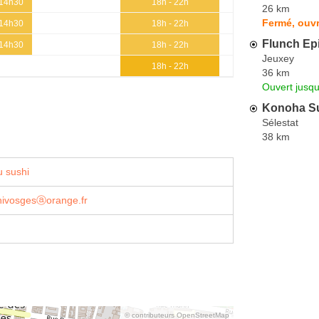
 14h30
18h - 22h
26 km
Fermé, ouvr
 14h30
18h - 22h
Flunch Ep
 14h30
18h - 22h
Jeuxey
18h - 22h
36 km
Ouvert jusq
Konoha S
Sélestat
38 km
 sushi
shivosgesⓐorange.fr
© contributeurs OpenStreetMap