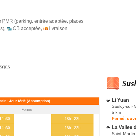
s
PMR
(parking, entrée adaptée, places
s)
,
CB acceptée
,
livraison
osges
Sush
Li Yuan
ain :
Jour férié (Assomption)
Saulcy-sur-
Fermé
5 km
Fermé, ouv
 14h30
18h - 22h
La Vallee
 14h30
18h - 22h
Saint-Martin