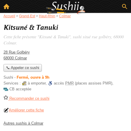
Accueil
>
Grand-Est
>
Haut-Rhin
>
Colmar
Kitsuné & Tanuki
Cette fiche présente "Kitsuné & Tanuki", sushi situé
rue golbéry
, 68000
Colmar.
28 Rue Golbéry
68000 Colmar
📞 Appeler ce sushi
Sushi
-
Fermé, ouvre à 9h
Services :
à emporter
,
accès
PMR
(places assises PMR)
,
CB acceptée
Recommander ce sushi
Améliorer cette fiche
Autres sushis à Colmar