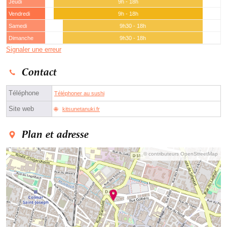
Jeudi
9h - 18h
Vendredi
9h - 18h
Samedi
9h30 - 18h
Dimanche
9h30 - 18h
Signaler une erreur
Contact
Téléphone
Téléphoner au sushi
Site web
kitsunetanuki.fr
Plan et adresse
© contributeurs OpenStreetMap