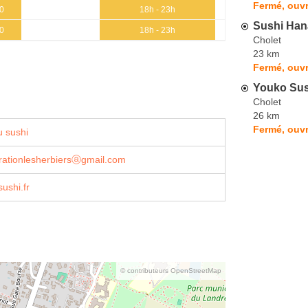
Fermé, ouvr
30
18h - 23h
Sushi Han
30
18h - 23h
Cholet
23 km
Fermé, ouvr
Youko Sus
Cholet
26 km
Fermé, ouvr
 sushi
rationlesherbiersⓐgmail.com
sushi.fr
© contributeurs OpenStreetMap