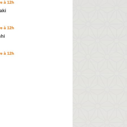
e à 12h
aki
e à 12h
hi
e à 12h