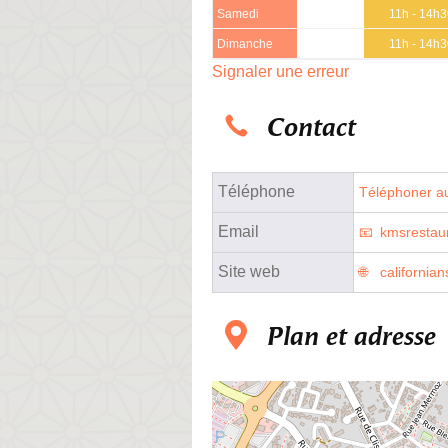
Samedi
11h - 14h
Dimanche
11h - 14h
Signaler une erreur
Contact
Téléphone
Téléphoner au
Email
kmsrestau
Site web
californian
Plan et adresse