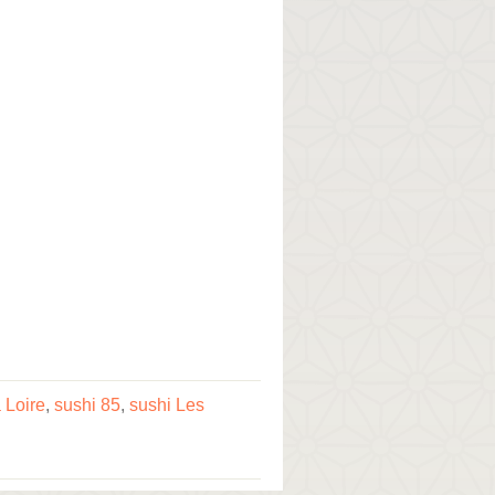
 Loire
,
sushi 85
,
sushi Les