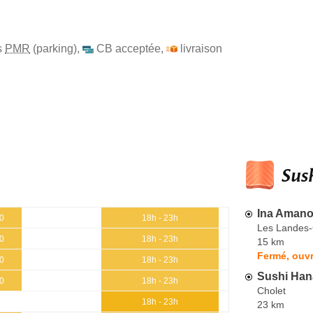
s
PMR
(parking)
,
CB acceptée
,
livraison
Sush
Ina Aman
30
18h - 23h
Les Landes
30
18h - 23h
15 km
Fermé, ouvr
30
18h - 23h
Sushi Han
30
18h - 23h
Cholet
18h - 23h
23 km