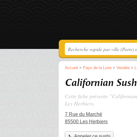
Accueil
>
Pays de la Loire
>
Vendée
>
L
Californian Sush
Cette fiche présente "California
Les Herbiers.
7 Rue du Marché
85500 Les Herbiers
📞 Appeler ce sushi