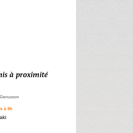
is à proximité
o
-Genusson
e à 9h
aki