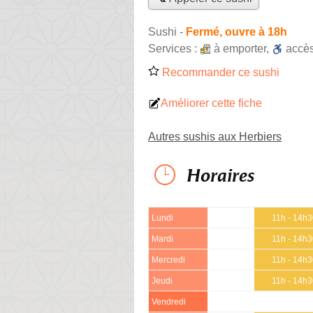
Sushi
-
Fermé, ouvre à 18h
Services :
à emporter
,
accè
Recommander ce sushi
Améliorer cette fiche
Autres sushis aux Herbiers
Horaires
Lundi
11h - 14h
Mardi
11h - 14h
Mercredi
11h - 14h
Jeudi
11h - 14h
Vendredi