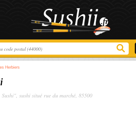
es Herbiers
i
n Sushi", sushi situé
rue du marché
, 85500