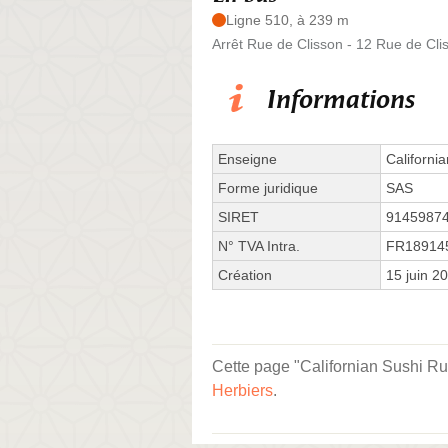
Ligne 510, à 239 m
Arrêt Rue de Clisson - 12 Rue de Cli
Informations
Enseigne
Californi
Forme juridique
SAS
SIRET
9145987
N° TVA Intra.
FR18914
Création
15 juin 2
Cette page "Californian Sushi Rue
Herbiers
.