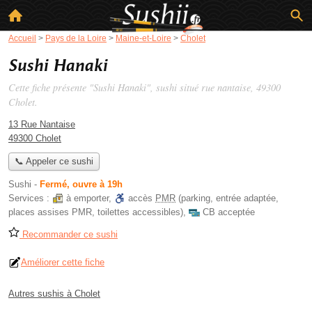
Accueil
>
Pays de la Loire
>
Maine-et-Loire
>
Cholet
Sushi Hanaki
Cette fiche présente "Sushi Hanaki", sushi situé
rue nantaise
, 49300
Cholet.
13 Rue Nantaise
49300 Cholet
📞 Appeler ce sushi
Sushi
-
Fermé, ouvre à 19h
Services :
à emporter
,
accès
PMR
(parking, entrée adaptée,
places assises PMR, toilettes accessibles)
,
CB acceptée
Recommander ce sushi
Améliorer cette fiche
Autres sushis à Cholet