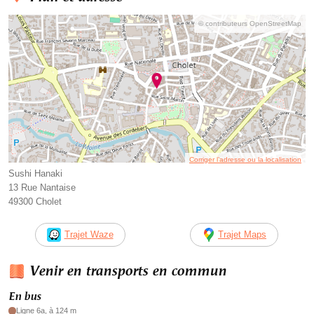
© contributeurs OpenStreetMap
Corriger l’adresse ou la localisation
Sushi Hanaki
13 Rue Nantaise
49300 Cholet
Trajet Waze
Trajet Maps
Venir en transports en commun
En bus
Ligne 6a, à 124 m