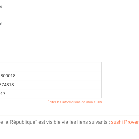
té
té
1800018
674818
2017
Éditer les informations de mon sushi
la République" est visible via les liens suivants :
sushi Prove