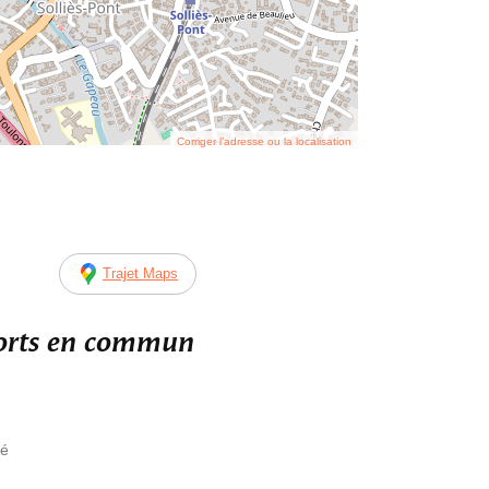
Corriger l’adresse ou la localisation
Trajet Maps
ports en commun
té