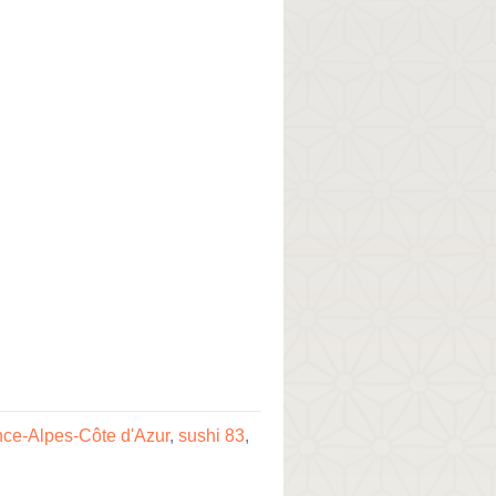
nce-Alpes-Côte d'Azur
,
sushi 83
,