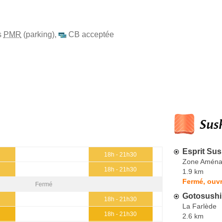
s
PMR
(parking)
,
CB acceptée
Sush
Esprit Sus
h
18h - 21h30
Zone Aména
h
18h - 21h30
1.9 km
Fermé, ouvr
Fermé
Gotosushi
h
18h - 21h30
La Farlède
h
18h - 21h30
2.6 km