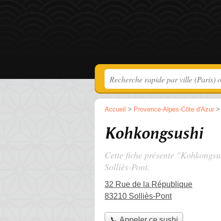
Accueil
>
Provence-Alpes-Côte d'Azur
Kohkongsushi
Cette fiche présente "Kohkongsu
Solliès-Pont.
32 Rue de la République
83210 Solliès-Pont
📞 Appeler ce sushi