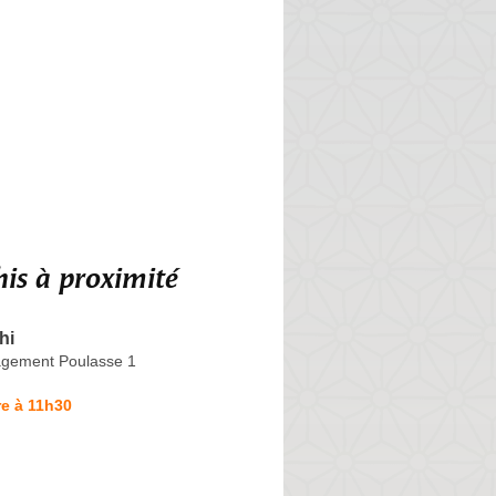
is à proximité
hi
gement Poulasse 1
e à 11h30