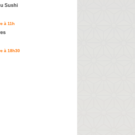
u Sushi
e à 11h
res
re à 18h30