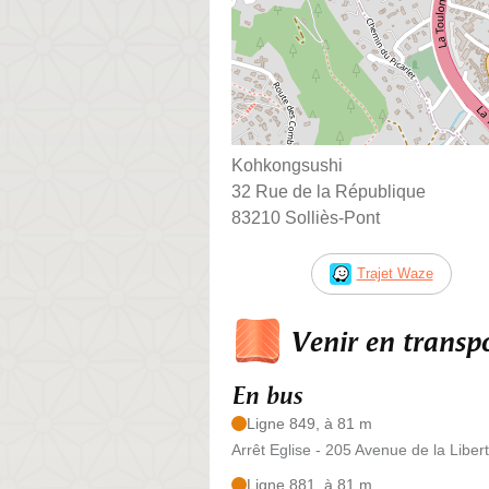
Kohkongsushi
32 Rue de la République
83210 Solliès-Pont
Trajet Waze
Venir en trans
En bus
Ligne 849, à 81 m
Arrêt Eglise - 205 Avenue de la Liber
Ligne 881, à 81 m