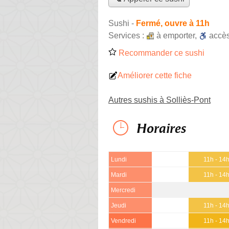
Sushi
-
Fermé, ouvre à 11h
Services :
à emporter
,
accè
Recommander ce sushi
Améliorer cette fiche
Autres sushis à Solliès-Pont
Horaires
Lundi
11h - 14
Mardi
11h - 14
Mercredi
Jeudi
11h - 14
Vendredi
11h - 14