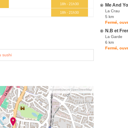
h
18h - 21h30
Me And Yo
La Crau
18h - 21h30
5 km
Fermé, ouvr
N.B et Fre
La Garde
6 km
Fermé, ouv
 sushi
© contributeurs OpenStreetMap