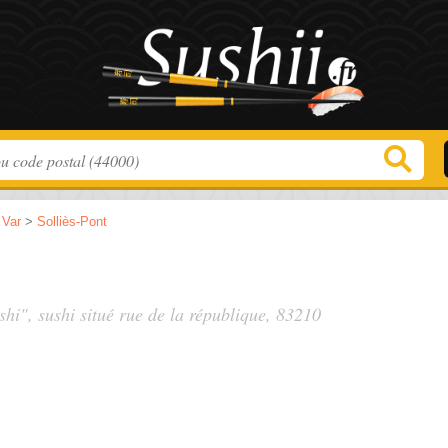
>
Var
>
Solliès-Pont
shi", sushi situé
rue de la république
, 83210