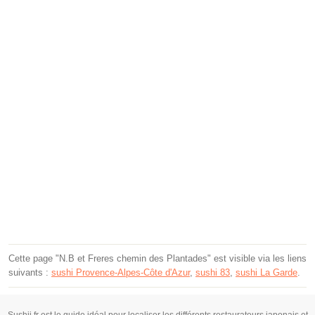
Cette page "N.B et Freres chemin des Plantades" est visible via les liens
suivants :
sushi Provence-Alpes-Côte d'Azur
,
sushi 83
,
sushi La Garde
.
Sushii.fr est le guide idéal pour localiser les différents restaurateurs japonais et