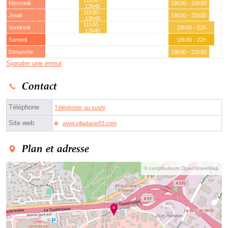
Mercredi
18h30 - 21h30
13h45
11h30 -
Jeudi
18h30 - 21h30
13h45
11h30 -
Vendredi
18h30 - 22h
13h45
Samedi
18h30 - 22h
Dimanche
18h30 - 21h30
Signaler une erreur
Contact
Téléphone
Téléphoner au sushi
Site web
www.villadasie83.com
Plan et adresse
© contributeurs OpenStreetMap