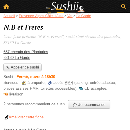
Accueil
>
Provence-Alpes-Côte d'Azur
>
Var
>
La Garde
N.B et Freres
Cette fiche présente "N.B et Freres", sushi situé
chemin des plantades
,
83130 La Garde.
667 chemin des Plantades
83130 La Garde
📞 Appeler ce sushi
Sushi
-
Fermé, ouvre à 18h30
Services :
à emporter
,
accès
PMR
(parking, entrée adaptée,
places assises PMR, toilettes accessibles)
,
CB acceptée
,
livraison
2 personnes
recommandent
ce sushi.
Je recommande
Améliorer cette fiche