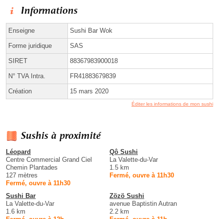
Informations
Enseigne
Sushi Bar Wok
Forme juridique
SAS
SIRET
88367983900018
N° TVA Intra.
FR41883679839
Création
15 mars 2020
Éditer les informations de mon sushi
Sushis à proximité
Léopard
Qô Sushi
Centre Commercial Grand Ciel
La Valette-du-Var
Chemin Plantades
1.5 km
127 mètres
Fermé, ouvre à 11h30
Fermé, ouvre à 11h30
Sushi Bar
Zözö Sushi
La Valette-du-Var
avenue Baptistin Autran
1.6 km
2.2 km