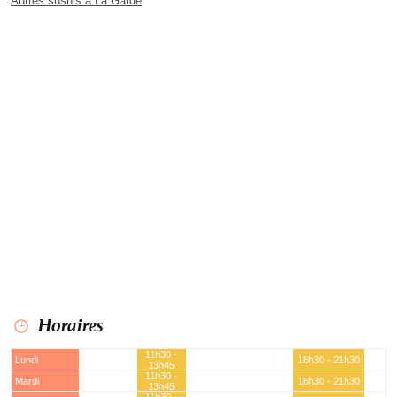
Autres sushis à La Garde
Horaires
11h30 -
Lundi
18h30 - 21h30
13h45
11h30 -
Mardi
18h30 - 21h30
13h45
11h30 -