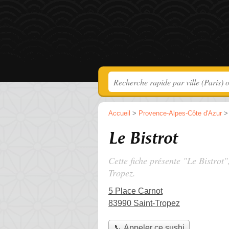
Accueil
>
Provence-Alpes-Côte d'Azur
Le Bistrot
Cette fiche présente "Le Bistrot"
Tropez.
5 Place Carnot
83990 Saint-Tropez
📞 Appeler ce sushi