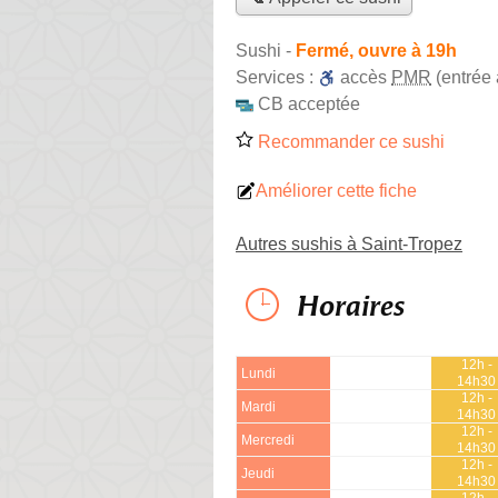
Sushi
-
Fermé, ouvre à 19h
Services :
accès
PMR
(entrée
CB acceptée
Recommander ce sushi
Améliorer cette fiche
Autres sushis à Saint-Tropez
Horaires
12h -
Lundi
14h30
12h -
Mardi
14h30
12h -
Mercredi
14h30
12h -
Jeudi
14h30
12h -