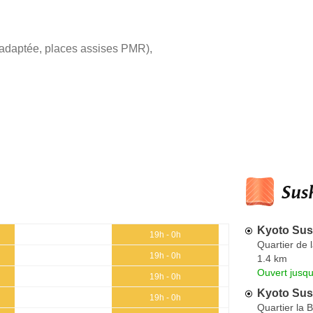
 adaptée, places assises PMR)
,
Sush
Kyoto Sus
19h - 0h
Quartier de 
19h - 0h
1.4 km
Ouvert jusq
19h - 0h
Kyoto Sush
19h - 0h
Quartier la 