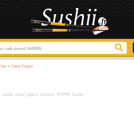
>
Var
>
Saint-Tropez
, sushi situé
place carnot
, 83990 Saint-