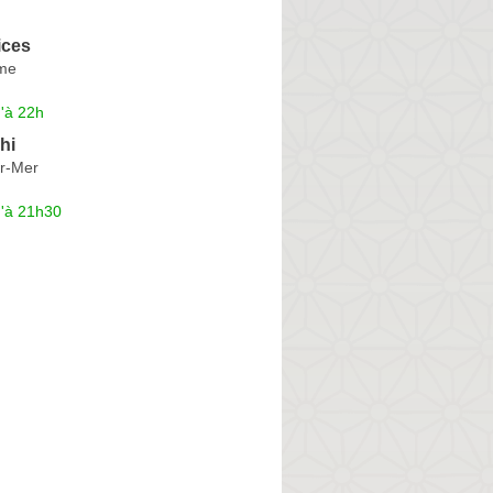
ices
ime
'à 22h
hi
ur-Mer
u'à 21h30