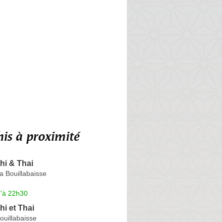
is à proximité
hi & Thai
la Bouillabaisse
u'à 22h30
i et Thai
Bouillabaisse