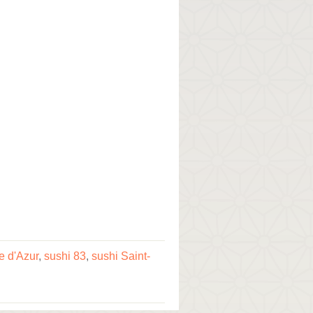
e d'Azur
,
sushi 83
,
sushi Saint-