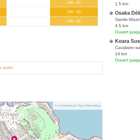
19h - 0h
1.5 km
19h - 0h
Osaka Dél
Sainte-Max
19h - 0h
4.5 km
Ouvert jusqu
Koara Sus
Cavalaire-s
14 km
Ouvert jusq
 sushi
© contributeurs OpenStreetMap