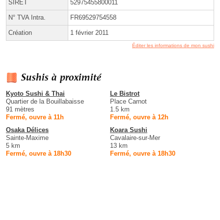
SIRET
52975455800011
N° TVA Intra.
FR69529754558
Création
1 février 2011
Éditer les informations de mon sushi
Sushis à proximité
Kyoto Sushi & Thai
Le Bistrot
Quartier de la Bouillabaisse
Place Carnot
91 mètres
1.5 km
Fermé, ouvre à 11h
Fermé, ouvre à 12h
Osaka Délices
Koara Sushi
Sainte-Maxime
Cavalaire-sur-Mer
5 km
13 km
Fermé, ouvre à 18h30
Fermé, ouvre à 18h30