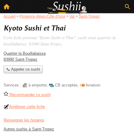
Accueil
>
Provence-Alpes-Côte d'Azur
>
Var
>
Saint-Tropez
Kyoto Sushi et Thai
Cette fiche présente "Kyoto Sushi et Thai", sushi situé
quartier la
bouillabaisse
, 83990 Saint-Tropez.
Quartier la Bouillabaisse
83990 Saint-Tropez
📞 Appeler ce sushi
Services :
à emporter
,
CB acceptée
,
livraison
Recommander ce sushi
Améliorer cette fiche
Renseigner les horaires
Autres sushis à Saint-Tropez